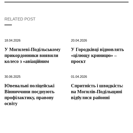
RELATED POST
18.04.2026
20.04.2026
У Могилеві-Подільському
У Городківці відновлять
прикордонники виявили
«цілющу криницю» –
колесо з «авіаційним
проєкт
30.06.2025
01.04.2026
Ювенальні поліцейські
Спритність і швидкість:
Вінниччини поєднують
на Могилів-Подільщині
профілактику, правову
відбулися районні
освіту