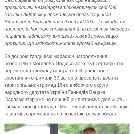
Сертифікати отримують автори найкращих
проєктів, які незабаром втілюватимуть свої ідеї
завдяки підтримці громадської організації «Ми –
Вінничани», Благодійного фонду «МХП – Громаді» та
партнерів. Конкурс спрямований на розвиток місцевих
ініціатив, підтримку активних людей і реалізацію
проєктів, що змінюють життя громад на краще.
За доброю традицією марафон нагородження
розпочали з Могилева-Подільського. Тут сертифікати
переможців конкурсу мінігрантів «Професійне
зростання» отримали 30 авторів проєктів із десяти
територіальних громад 16-го виборчого округу
народного депутата України Геннадія Вацака.
Парламентар уже не перший рік підтримує діяльність
громадської організації «Ми – Вінничани» та реалізацію
ініціатив, спрямованих на розвиток громад області.