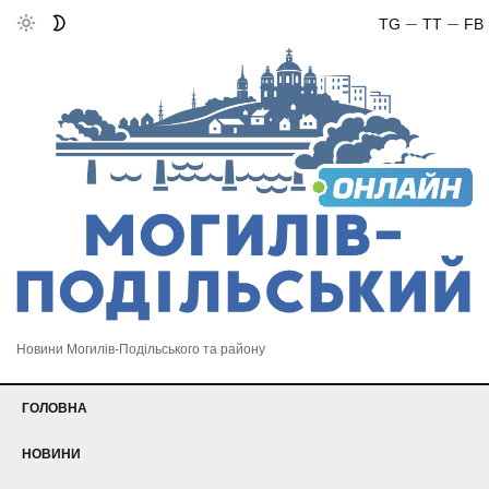
TG
TT
FB
Новини Могилів-Подільського та району
ГОЛОВНА
НОВИНИ