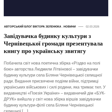
АВТОРСЬКИЙ БЛОГ ВІКТОРА ЗЕЛЕНЮКА
,
НОВИНИ
02.03.2026
Завідувачка будинку культури з
Чернівецької громади презентувала
книгу про українську звитягу
Побачила світ нова поетична збірка «Різдво на полі
бою» авторства Людмили Літвінової – завідувачки
будинку культури села Біляни Чернівецької селищної
ради. Видання присвячене подіям війни, підтримці
українських військових і силі родини, яка тримає тил. У
видавництві «Поезія України» – видавничий дім «БУК-
ДРУК» вийшла у світ нова збірка віршів завідувачки
будинку культури-філії села Біляни Чернівецької
селищної […]