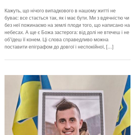
Кажуть, що нічого випадкового в нашому житті не
буває: все стається так, як і має бути. Ми з вдячністю чи
без неї пожинаємо на землі плоди того, що написано на
небесах. А ще є Божа застерога: від долі не втечеш і не
об’їдеш її конем. Ці слова справедливо можна
поставити епіграфом до довгої і неспокійної, […]