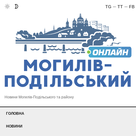
TG
TT
FB
Новини Могилів-Подільського та району
ГОЛОВНА
НОВИНИ