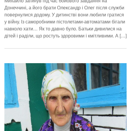
Михайло загинув під час бойового завдання на
Донеччині, а його брати Олександр і Олег після служби
повернулися додому. У дитинстві вони любили гратися
у війну. Із саморобними пістолетами-автоматами бігали
навколо хати… Як то давно було. Батьки дивилися на
дітей і раділи, що ростуть здоровими і кмітливими. А […]