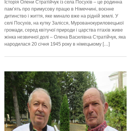
Історія Олени Стратійчук із села Посухів – це родинна
пам’ять про примусову працю в Німеччині, воєнне
дитинство і життя, яке минало вже на рідній землі. У
селі Посухів, на кутку Залісся, Мурованокуриловецької
громади, серед квітучої природи і царства птахів живе
жінка незвичної долі – Олена Василівна Стратійчук, яка
народилася 20 січня 1945 року в німецькому […]