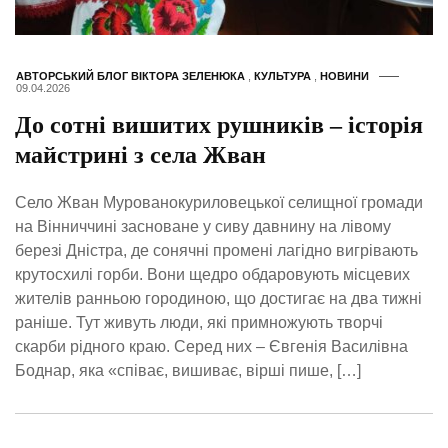
АВТОРСЬКИЙ БЛОГ ВІКТОРА ЗЕЛЕНЮКА
,
КУЛЬТУРА
,
НОВИНИ
09.04.2026
До сотні вишитих рушників – історія
майстрині з села Жван
Село Жван Мурованокуриловецької селищної громади
на Вінниччині засноване у сиву давнину на лівому
березі Дністра, де сонячні промені лагідно вигрівають
крутосхилі горби. Вони щедро обдаровують місцевих
жителів ранньою городиною, що достигає на два тижні
раніше. Тут живуть люди, які примножують творчі
скарби рідного краю. Серед них – Євгенія Василівна
Боднар, яка «співає, вишиває, вірші пише, […]