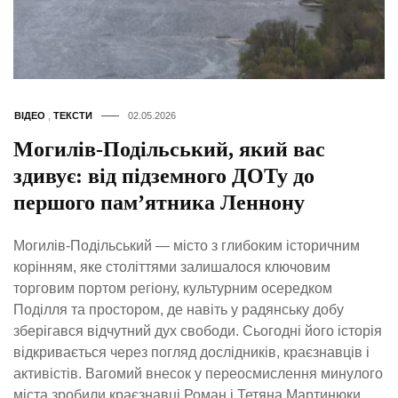
ВІДЕО
,
ТЕКСТИ
02.05.2026
Могилів-Подільський, який вас
здивує: від підземного ДОТу до
першого пам’ятника Леннону
Могилів-Подільський — місто з глибоким історичним
корінням, яке століттями залишалося ключовим
торговим портом регіону, культурним осередком
Поділля та простором, де навіть у радянську добу
зберігався відчутний дух свободи. Сьогодні його історія
відкривається через погляд дослідників, краєзнавців і
активістів. Вагомий внесок у переосмислення минулого
міста зробили краєзнавці Роман і Тетяна Мартинюки