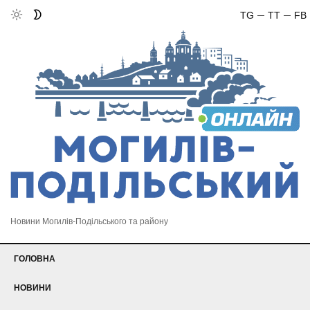
TG
TT
FB
Новини Могилів-Подільського та району
ГОЛОВНА
НОВИНИ