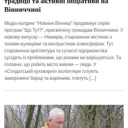
традиції та активні ініціативи на
Вінниччині
Медіа-холдинг “Новини Вінниці” продовжує серію
програм “Що Тут?”, присвячену громадам Вінниччини. У
новому випуску — Немирів, старовинне містечко з
тихими вулицями та контрастною атмосферою. Тут
старовинна архітектура та сучасні підприємства
сусідять із проблемами, що роками не вирішуються. Та
головне, що робить місто живим — люди. У
«Солдатській куховарні» волонтери готують
заморожені борщі та вареники, плетуть […]