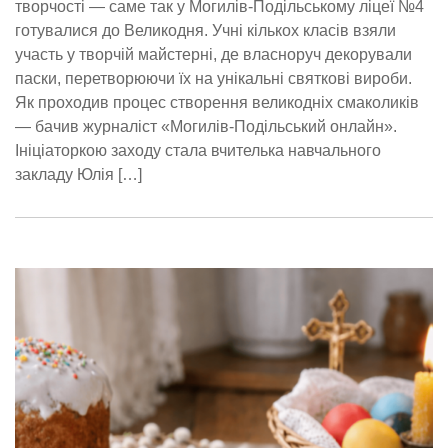
творчості — саме так у Могилів-Подільському ліцеї №4
готувалися до Великодня. Учні кількох класів взяли
участь у творчій майстерні, де власноруч декорували
паски, перетворюючи їх на унікальні святкові вироби.
Як проходив процес створення великодніх смаколиків
— бачив журналіст «Могилів-Подільський онлайн».
Ініціаторкою заходу стала вчителька навчального
закладу Юлія […]