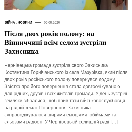
ВІЙНА
,
НОВИНИ
06.08.2026
Після двох років полону: на
Вінниччині всім селом зустріли
Захисника
Чернівецька громада зустріла свого Захисника
Костянтина Горнічанського із села Мазурівка, який після
двох років російського полону повернувся додому.
Звістка про його повернення стала довгоочікуваною
для рідних, друзів і всіх жителів громади. У день зустрічі
земляки зібралися, щоб привітати військовослужбовця
на рідній землі. Повернення Захисника
супроводжувалося щирими емоціями, обіймами та
сльозами радості. У Чернівецькій селищній раді […]