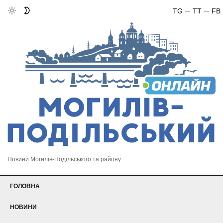
TG
TT
FB
Новини Могилів-Подільського та району
ГОЛОВНА
НОВИНИ