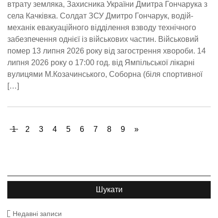
втрату земляка, Захисника України Дмитра Гончарука з
села Качківка. Солдат ЗСУ Дмитро Гончарук, водій-
механік евакуаційного відділення взводу технічного
забезпечення однієї із військових частин. Військовий
помер 13 липня 2026 року від загострення хвороби. 14
липня 2026 року о 17:00 год. від Ямпільської лікарні
вулицями М.Козачинського, Соборна (біля спортивної
[…]
1
2
3
4
5
6
7
8
9
»
Недавні записи