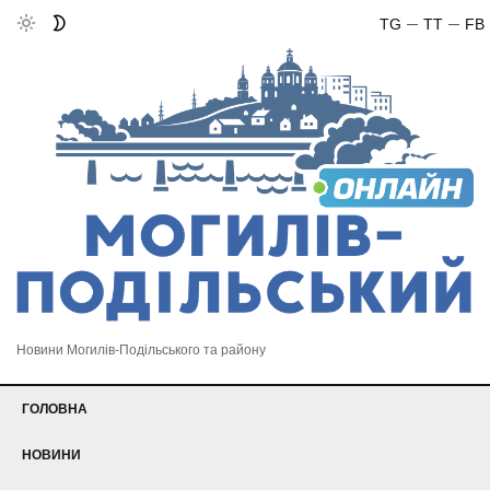
TG
TT
FB
Новини Могилів-Подільського та району
ГОЛОВНА
НОВИНИ