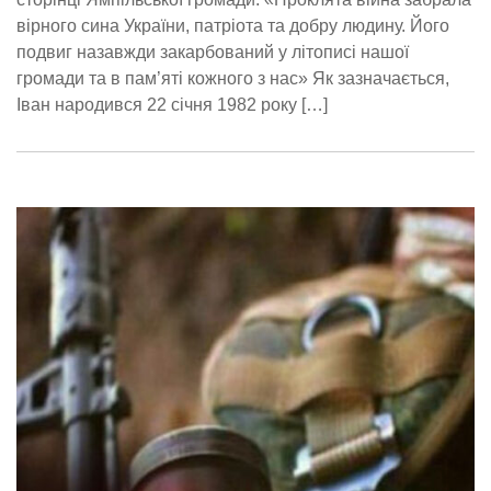
вірного сина України, патріота та добру людину. Його
подвиг назавжди закарбований у літописі нашої
громади та в пам’яті кожного з нас» Як зазначається,
Іван народився 22 січня 1982 року […]