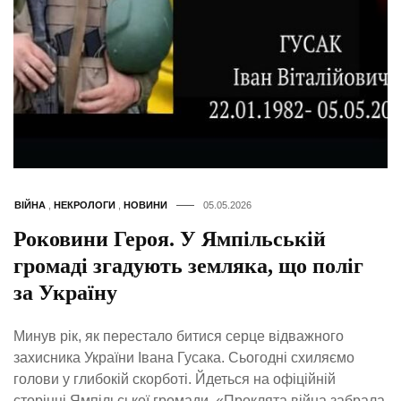
ВІЙНА
,
НЕКРОЛОГИ
,
НОВИНИ
05.05.2026
Роковини Героя. У Ямпільській
громаді згадують земляка, що поліг
за Україну
Минув рік, як перестало битися серце відважного
захисника України Івана Гусака. Сьогодні схиляємо
голови у глибокій скорботі. Йдеться на офіційній
сторінці Ямпільської громади. «Проклята війна забрала