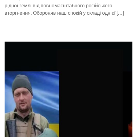
рідної землі від повномасштабного російського
вторгнення. Обороняв наш спокій у складі однієї […]