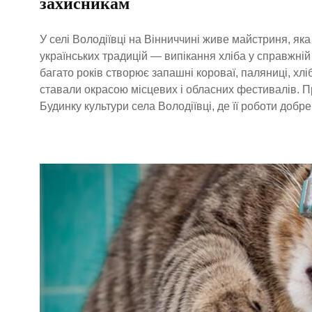
захисникам
У селі Володіївці на Вінниччині живе майстриня, яка
українських традицій — випікання хліба у справжні
багато років створює запашні короваї, паляниці, хлі
ставали окрасою місцевих і обласних фестивалів. 
Будинку культури села Володіївці, де її роботи добре