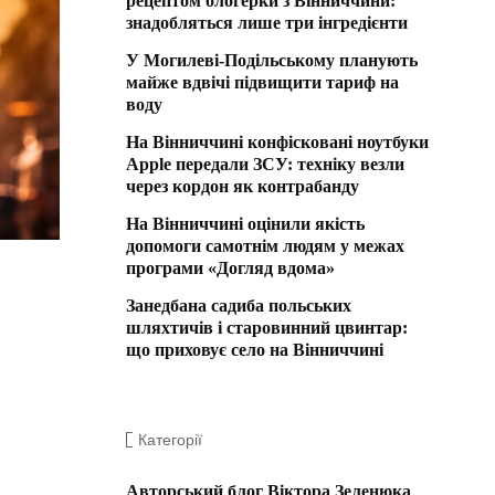
рецептом блогерки з Вінниччини:
знадобляться лише три інгредієнти
У Могилеві-Подільському планують
майже вдвічі підвищити тариф на
воду
На Вінниччині конфісковані ноутбуки
Apple передали ЗСУ: техніку везли
через кордон як контрабанду
На Вінниччині оцінили якість
допомоги самотнім людям у межах
програми «Догляд вдома»
Занедбана садиба польських
шляхтичів і старовинний цвинтар:
що приховує село на Вінниччині
Категорії
Авторський блог Віктора Зеленюка