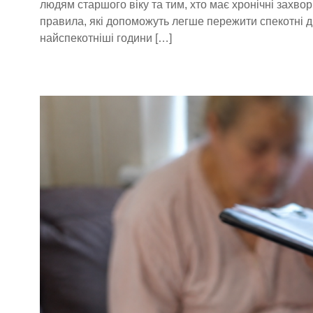
людям старшого віку та тим, хто має хронічні захво
правила, які допоможуть легше пережити спекотні д
найспекотніші години […]