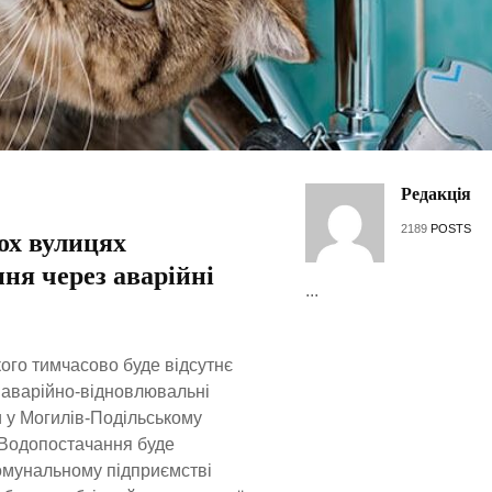
Редакція
2189
POSTS
ох вулицях
ня через аварійні
...
кого тимчасово буде відсутнє
 аварійно-відновлювальні
и у Могилів-Подільському
 Водопостачання буде
комунальному підприємстві