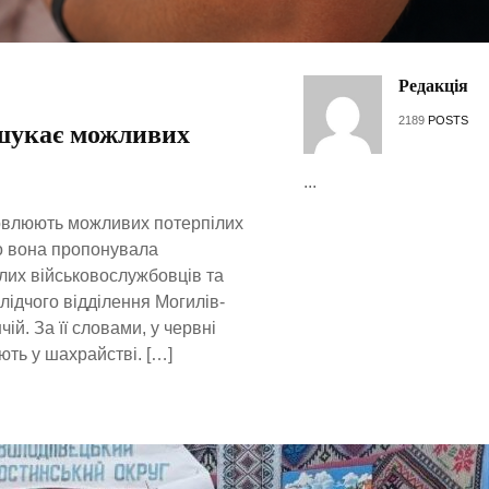
Редакція
2189
POSTS
 шукає можливих
...
овлюють можливих потерпілих
що вона пропонувала
лих військовослужбовців та
лідчого відділення Могилів-
ій. За її словами, у червні
ють у шахрайстві. […]