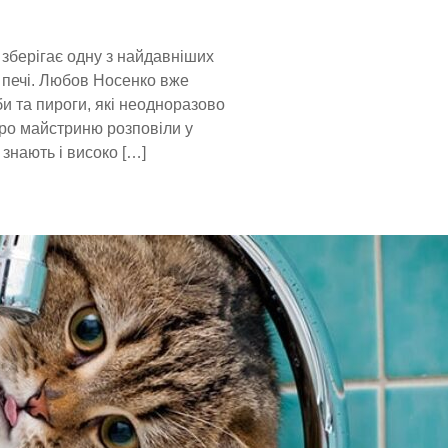
 зберігає одну з найдавніших
й печі. Любов Носенко вже
би та пироги, які неодноразово
Про майстриню розповіли у
 знають і високо […]