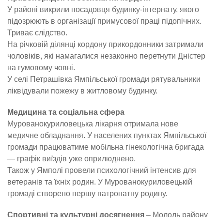
У районі викрили посадовця будинку-інтернату, якого
підозрюють в організації примусової праці підопічних.
Триває слідство.
На річковій ділянці кордону прикордонники затримали
чоловіків, які намагалися незаконно перетнути Дністер
на гумовому човні.
У селі Петрашівка Ямпільської громади рятувальники
ліквідували пожежу в житловому будинку.
Медицина та соціальна сфера
Мурованокуриловецька лікарня отримала нове
медичне обладнання. У населених пунктах Ямпільської
громади працюватиме мобільна гінекологічна бригада
— графік виїздів уже оприлюднено.
Також у Ямполі провели психологічний інтенсив для
ветеранів та їхніх родин. У Мурованокуриловецькій
громаді створено першу патронатну родину.
Спортивні та культурні досягнення
– Молодь району