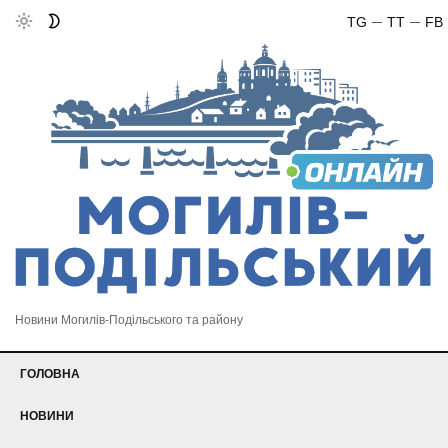
TG
TT
FB
Новини Могилів-Подільського та району
ГОЛОВНА
НОВИНИ