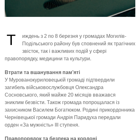
Т
иждень з 2 по 8 березня у громадах Могилів-
Подільського району був сповнений як трагічних
звісток, так і важливих подій у сфері
правопорядку, медицини та культури.
Втрати та вшанування пам’яті
У Мурованокуриловецькій громаді підтвердили
загибель військовослужбовця Олександра
Сосновського, який майже 20 місяців вважався
зниклим безвісти. Також громада попрощалася із
захисником Василем Богатюком. Родині прикордонника
Чернівецької громади Андрія Паридуха передали
орден «За мужність» III ступеня.
Правопорядок та безпека на кордоні