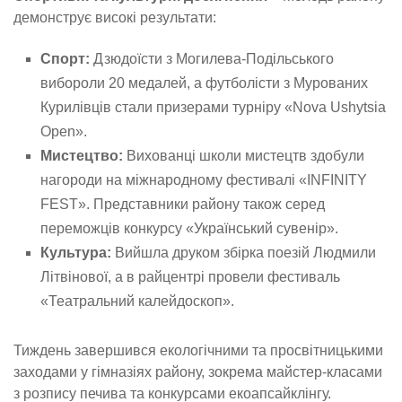
демонструє високі результати:
Спорт:
Дзюдоїсти з Могилева-Подільського
вибороли 20 медалей, а футболісти з Мурованих
Курилівців стали призерами турніру «Nova Ushytsia
Open».
Мистецтво:
Вихованці школи мистецтв здобули
нагороди на міжнародному фестивалі «INFINITY
FEST». Представники району також серед
переможців конкурсу «Український сувенір».
Культура:
Вийшла друком збірка поезій Людмили
Літвінової, а в райцентрі провели фестиваль
«Театральний калейдоскоп».
Тиждень завершився екологічними та просвітницькими
заходами у гімназіях району, зокрема майстер-класами
з розпису печива та конкурсами екоапсайклінгу.