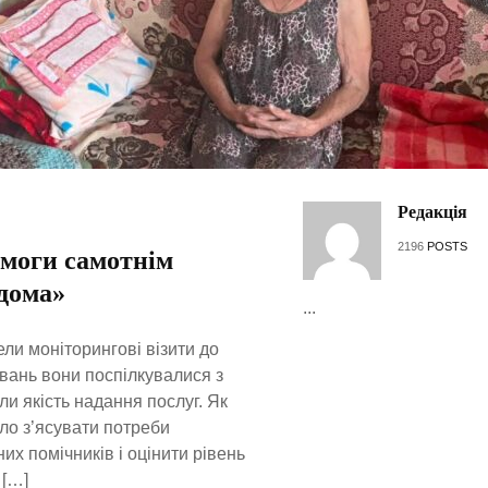
Редакція
2196
POSTS
омоги самотнім
дома»
...
ли моніторингові візити до
увань вони поспілкувалися з
ли якість надання послуг. Як
уло з’ясувати потреби
них помічників і оцінити рівень
 […]