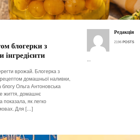
Редакція
2196
POSTS
ом блогерки з
и інгредієнти
...
ерегти врожай. Блогерка з
 рецептом домашньої наливки,
а блогу Ольга Антоновська
ьке життя, домашнє
а показала, як легко
мовах. Для […]