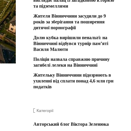
виглядає палац із загадковою історією
та підземеллями
Жителя Вінниччини засудили до 9
років за зберігання та поширення
дитячої порнографії
Долю кубка вирішили пенальті: на
Вінниччині відбувся турнір пам’яті
Василя Малюти
Поліція назвала справжню причину
загибелі лелеки на Вінниччині
Жительку Вінниччини підозрюють в
ухиленні від сплати понад 4,6 млн грн
податків
Категорії
Авторський блог Віктора Зеленюка