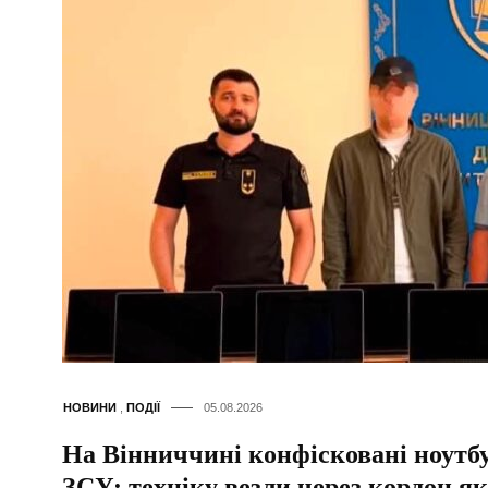
НОВИНИ
,
ПОДІЇ
05.08.2026
На Вінниччині конфісковані ноутб
ЗСУ: техніку везли через кордон я