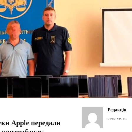
Редакція
2196
POSTS
уки Apple передали
к контрабанду