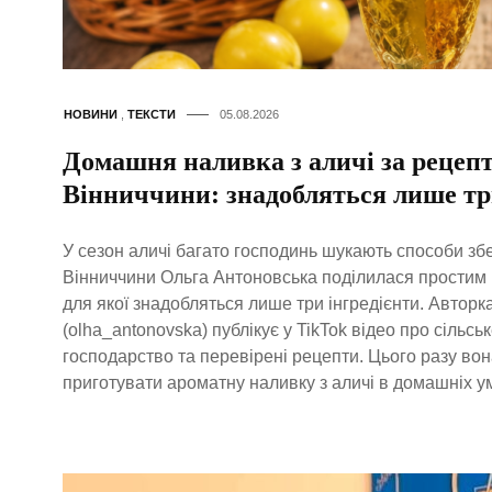
НОВИНИ
,
ТЕКСТИ
05.08.2026
Домашня наливка з аличі за рецепт
Вінниччини: знадобляться лише тр
У сезон аличі багато господинь шукають способи зб
Вінниччини Ольга Антоновська поділилася простим
для якої знадобляться лише три інгредієнти. Авторк
(olha_antonovska) публікує у TikTok відео про сільс
господарство та перевірені рецепти. Цього разу вон
приготувати ароматну наливку з аличі в домашніх у