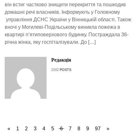
він встиг частково знищити перекриття та пошкодив
домашні речі власників. Інформують у Головному
управління ДСНС України у Вінницькій області. Також
вночі у Могилеві-Подільському виникла пожежа в
квартирі п’ятиповерхового будинку. Постраждала 36-
річна жінка, яку госпіталізували. До […]
Редакція
2202
POSTS
«
1
2
3
4
5
6
7
8
9
97
»