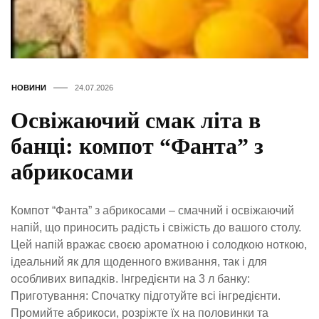
НОВИНИ
24.07.2026
Освіжаючий смак літа в
банці: компот “Фанта” з
абрикосами
Компот “Фанта” з абрикосами – смачний і освіжаючий
напій, що приносить радість і свіжість до вашого столу.
Цей напій вражає своєю ароматною і солодкою ноткою,
ідеальний як для щоденного вживання, так і для
особливих випадків. Інгредієнти на 3 л банку:
Приготування: Спочатку підготуйте всі інгредієнти.
Промийте абрикоси, розріжте їх на половинки та