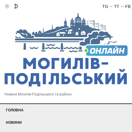
TG
TT
FB
Новини Могилів-Подільського та району
ГОЛОВНА
НОВИНИ