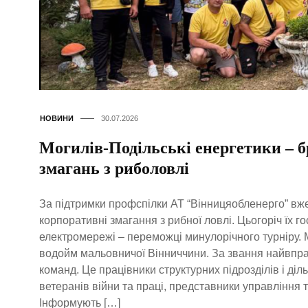
НОВИНИ
30.07.2026
Могилів-Подільські енергетики – б
змагань з риболовлі
За підтримки профспілки АТ “Вінницяобленерго” вж
корпоративні змагання з рибної ловлі. Цьогоріч їх 
електромережі – переможці минулорічного турніру. М
водойм мальовничої Вінниччини. За звання найвпр
команд. Це працівники структурних підрозділів і ді
ветеранів війни та праці, представники управління 
Інформують […]