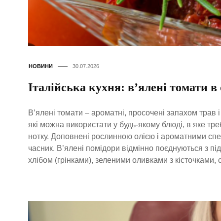
НОВИНИ
30.07.2026
Італійська кухня: в’ялені томати в 
В’ялені томати – ароматні, просочені запахом трав і 
які можна використати у будь-якому блюді, в яке тр
нотку. Доповнені рослинною олією і ароматними спеці
часник. В’ялені помідори відмінно поєднуються з п
хлібом (грінками), зеленими оливками з кісточками, 