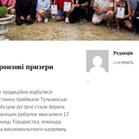
Редакція
2196
POSTS
ронзові призери
...
е традиційно відбулися
гостинно приймали Тульчинські
ісцем зустрічі стали береги
авніших рибалок змагалися 12
льниць Товариства, команда
та високовольтного напрямку.