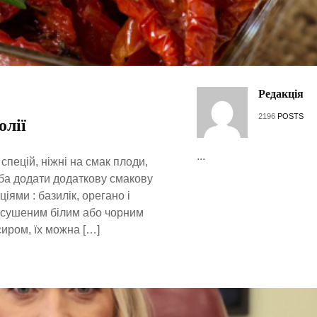
Редакція
2196
POSTS
олії
...
спецій, ніжні на смак плоди,
еба додати додаткову смакову
ями : базилік, орегано і
ідсушеним білим або чорним
сиром, їх можна […]