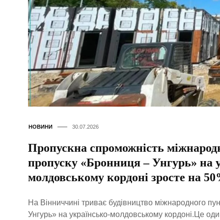
НОВИНИ
30.07.2026
Пропускна спроможність міжнарод
пропуску «Бронниця – Унгурь» на 
молдовському кордоні зросте на 5
На Вінниччині триває будівництво міжнародного пу
Унгурь» на українсько-молдовському кордоні.Це один