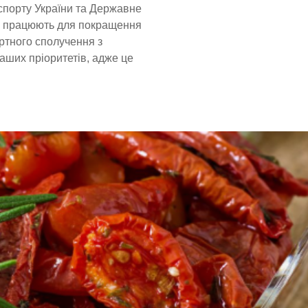
нспорту України та Державне
ри працюють для покращення
ртного сполучення з
аших пріоритетів, адже це