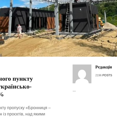
Редакція
2196
POSTS
ного пункту
українсько-
...
0%
нкту пропуску «Бронниця –
 із проєктів, над якими