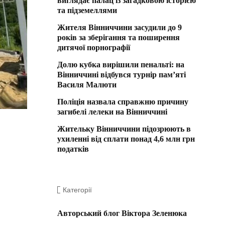
виглядає палац із загадковою історією
та підземеллями
Жителя Вінниччини засудили до 9
років за зберігання та поширення
дитячої порнографії
Долю кубка вирішили пенальті: на
Вінниччині відбувся турнір пам’яті
Василя Малюти
Поліція назвала справжню причину
загибелі лелеки на Вінниччині
Жительку Вінниччини підозрюють в
ухиленні від сплати понад 4,6 млн грн
податків
Категорії
Авторський блог Віктора Зеленюка