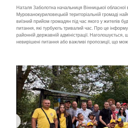
Наталя Заболотна начальниця Вінницької обласної ві
Мурованокуриловецькій територіальній громаді на
виїзний прийом громадян під час якого у жителів бу
питання, які турбують тривалий час. Про це інформу
районній державній адміністрації. Наголошується, щ
невирішені питання або важливі пропозиції, що мож