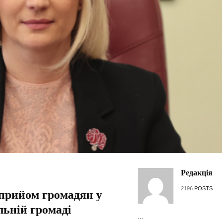
Редакція
2196
POSTS
 прийом громадян у
ьній громаді
...