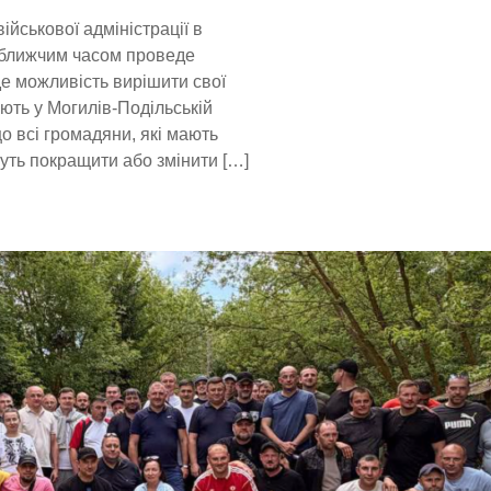
йськової адміністрації в
йближчим часом проведе
де можливість вирішити свої
ють у Могилів-Подільській
о всі громадяни, які мають
уть покращити або змінити […]