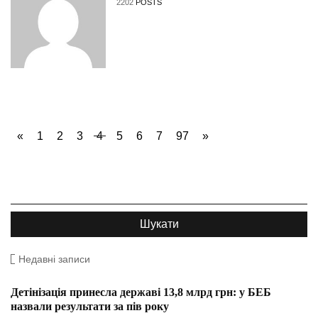
2202
POSTS
«
1
2
3
4
5
6
7
97
»
Недавні записи
Детінізація принесла державі 13,8 млрд грн: у БЕБ
назвали результати за пів року