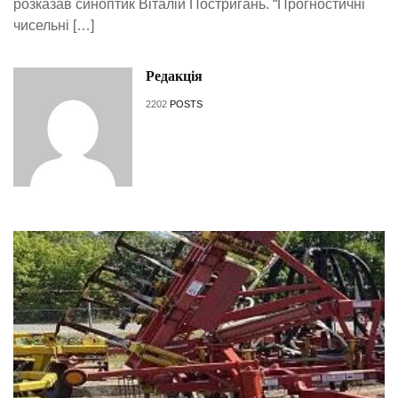
розказав синоптик Віталій Постригань. “Прогностичні
чисельні […]
Редакція
2202
POSTS