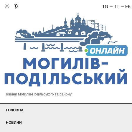
TG
TT
FB
Новини Могилів-Подільського та району
ГОЛОВНА
НОВИНИ