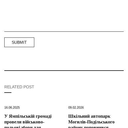
RELATED POST
16.06.2025
09.02.2026
У Ямпільській громаді
Шкільний автопарк
провели військово-
Могилів-Подільського
польові збори для
району поповнився