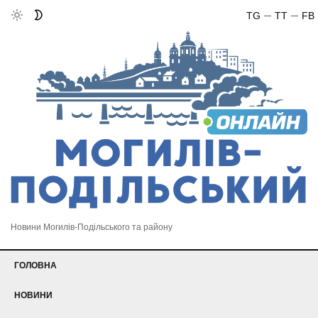
TG
TT
FB
Новини Могилів-Подільського та району
ГОЛОВНА
НОВИНИ