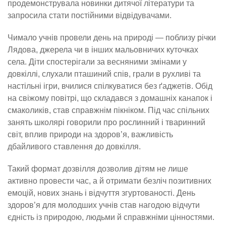
продемонструвала новинки дитячої літератури та
запросила стати постійними відвідувачами.
Чимало учнів провели день на природі — поблизу річки
Лядова, джерела чи в інших мальовничих куточках
села. Діти спостерігали за весняними змінами у
довкіллі, слухали пташиний спів, грали в рухливі та
настільні ігри, вчилися спілкуватися без ґаджетів. Обід
на свіжому повітрі, що складався з домашніх канапок і
смаколиків, став справжнім пікніком. Під час спільних
занять школярі говорили про рослинний і тваринний
світ, вплив природи на здоров’я, важливість
дбайливого ставлення до довкілля.
Такий формат дозвілля дозволив дітям не лише
активно провести час, а й отримати безліч позитивних
емоцій, нових знань і відчуття згуртованості. День
здоров’я для молодших учнів став нагодою відчути
єдність із природою, людьми й справжніми цінностями.