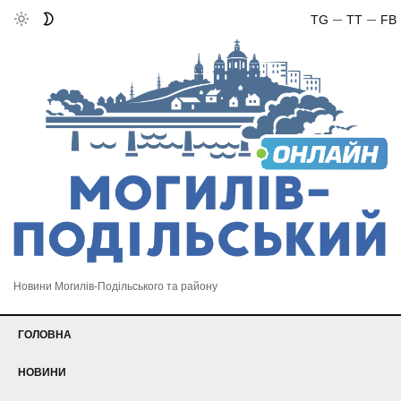
TG
TT
FB
Новини Могилів-Подільського та району
ГОЛОВНА
НОВИНИ