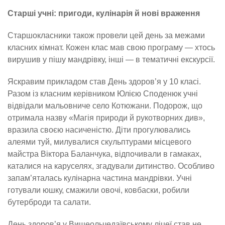
Старші учні: пригоди, кулінарія й нові враження
Старшокласники також провели цей день за межами
класних кімнат. Кожен клас мав свою програму — хтось
вирушив у пішу мандрівку, інші — в тематичні екскурсії.
Яскравим прикладом став День здоров’я у 10 класі.
Разом із класним керівником Юлією Споденюк учні
відвідали мальовниче село Котюжани. Подорож, що
отримала назву «Магія природи й рукотворних див»,
вразила своєю насиченістю. Діти прогулювались
алеями туй, милувалися скульптурами місцевого
майстра Віктора Баланчука, відпочивали в гамаках,
каталися на каруселях, згадували дитинство. Особливо
запам’яталась кулінарна частина мандрівки. Учні
готували юшку, смажили овочі, ковбаски, робили
бутерброди та салати.
День здоров’я у Вищеольчедаївському ліцеї став не