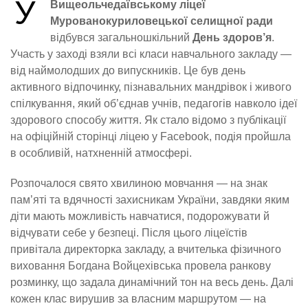
У
Вищеольчедаївському ліцеї
Мурованокуриловецької селищної ради
відбувся загальношкільний
День здоров’я
.
Участь у заході взяли всі класи навчального закладу —
від наймолодших до випускників. Це був день
активного відпочинку, пізнавальних мандрівок і живого
спілкування, який об’єднав учнів, педагогів навколо ідеї
здорового способу життя. Як стало відомо з публікації
на офіційній сторінці ліцею у Facebook, подія пройшла
в особливій, натхненній атмосфері.
Розпочалося свято хвилиною мовчання — на знак
пам’яті та вдячності захисникам України, завдяки яким
діти мають можливість навчатися, подорожувати й
відчувати себе у безпеці. Після цього ліцеїстів
привітала директорка закладу, а вчителька фізичного
виховання Богдана Войцехівська провела ранкову
розминку, що задала динамічний тон на весь день. Далі
кожен клас вирушив за власним маршрутом — на