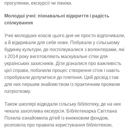
прогулянки, екскурсії чи пікніки.
Молодші учні: пізнавальні відкриття і радість
спілкування
Учні молодших класів цього дня не просто відпочивали,
а й відкривали для себе нове. Побували у сільському
будинку культури, де поспілкувалися з волонтерами, які
з 2014 року виготовляють маскувальні сітки для
українських захисників. Діти дізналися про важливість
цієї справи, побачили процес створення сіток і навіть
спробували долучитися до плетіння. Цей досвід став
для них першим знайомством із практичним проявом
патріотизму.
Також школярі відвідали сільську бібліотеку, де на них
чекала захоплива екскурсія. Бібліотекарка Світлана
Похила ознайомила дітей із книжковим фондом,
розповіла про правила користування бібліотекою,