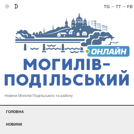
TG
TT
FB
Новини Могилів-Подільського та району
ГОЛОВНА
НОВИНИ