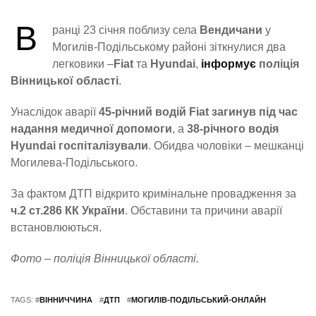
В
ранці 23 січня поблизу села
Вендичани
у
Могилів-Подільському районі зіткнулися два
легковики –
Fiat
та
Hyundai
,
інформує
поліція
Вінницької області
.
Унаслідок аварії
45-річний водій Fiat загинув під час
надання медичної допомоги
, а
38-річного водія
Hyundai госпіталізували
. Обидва чоловіки – мешканці
Могилева-Подільського.
За фактом ДТП відкрито кримінальне провадження за
ч.2 ст.286 КК України
. Обставини та причини аварії
встановлюються.
Фото – поліція Вінницької області.
TAGS: #
ВІННИЧЧИНА
#
ДТП
#
МОГИЛІВ-ПОДІЛЬСЬКИЙ-ОНЛАЙН