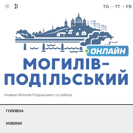
TG
TT
FB
Новини Могилів-Подільського та району
ГОЛОВНА
НОВИНИ