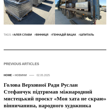
TAGS: #
АЛЕЯ СЛАВИ
#
ВІННИЦЯ
#
ГЕННАДІЙ ВАЦАК
#
ШПИТАЛЬ
PREVIOUS ARTICLES
HOME
>
НОВИНИ
02.05.2025
Голова Верховної Ради Руслан
Стефанчук підтримав міжнародний
мистецький проєкт «Моя хата не скраю»
вінничанина, народного художника