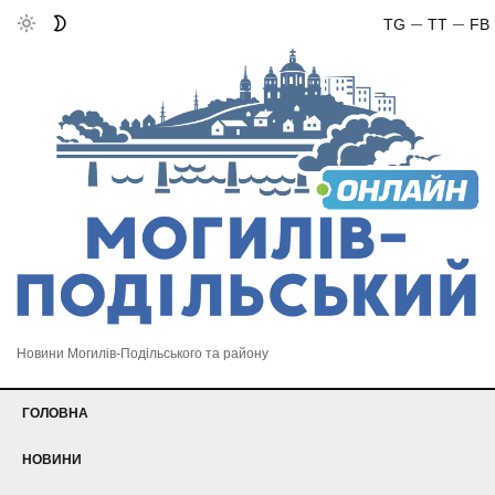
TG
TT
FB
Новини Могилів-Подільського та району
ГОЛОВНА
НОВИНИ