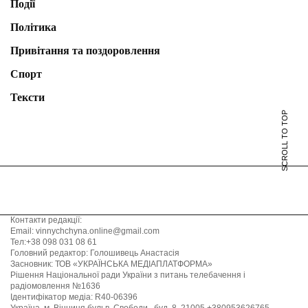
Події
Політика
Привітання та поздоровлення
Спорт
Тексти
SCROLL TO TOP
Контакти редакції:
Email: vinnychchyna.online@gmail.com
Тел:+38 098 031 08 61
Головний редактор: Голошивець Анастасія
Засновник: ТОВ «УКРАЇНСЬКА МЕДІАПЛАТФОРМА»
Рішення Національної ради України з питань телебачення і
радіомовлення №1636
Ідентифікатор медіа: R40-06396
Україна, м. Вінниця бульв. Свободи , буд. 8, 21005 +380953626765