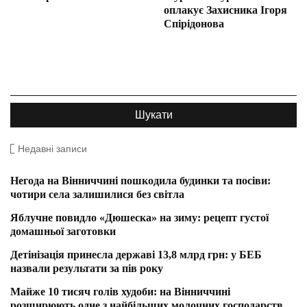
оплакує Захисника Ігоря
Спірідонова
Недавні записи
Негода на Вінниччині пошкодила будинки та посіви:
чотири села залишилися без світла
Яблучне повидло «Дюшеска» на зиму: рецепт густої
домашньої заготовки
Детінізація принесла державі 13,8 млрд грн: у БЕБ
назвали результати за пів року
Майже 10 тисяч голів худоби: на Вінниччині
розширюють одне з найбільших молочних господарств