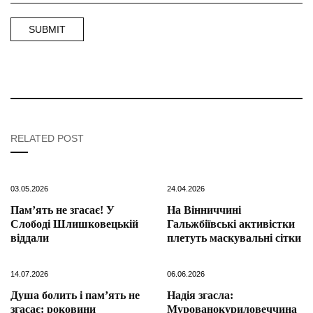
RELATED POST
03.05.2026
24.04.2026
Пам’ять не згасає! У
На Вінниччині
Слободі Шлишковецькій
Гальжбіївські активістки
віддали
плетуть маскувальні сітки
14.07.2026
06.06.2026
Душа болить і пам’ять не
Надія згасла:
згасає: роковини
Мурованокуриловеччина