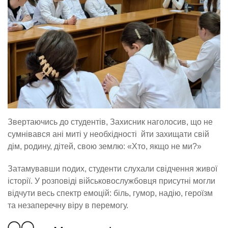
Звертаючись до студентів, Захисник наголосив, що не
сумнівався ані миті у необхідності йти захищати свій
дім, родину, дітей, свою землю: «Хто, якщо не ми?»
Затамувавши подих, студенти слухали свідчення живої
історії. У розповіді військовослужбовця присутні могли
відчути весь спектр емоцій: біль, гумор, надію, героїзм
та незаперечну віру в перемогу.