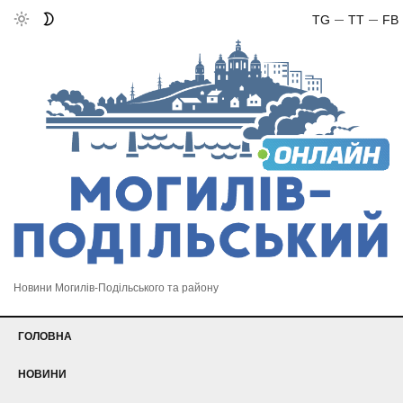
TG
TT
FB
Новини Могилів-Подільського та району
ГОЛОВНА
НОВИНИ