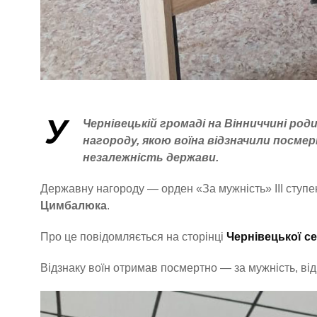
У
Чернівецькій громаді на Вінниччині
роди
нагороду, якою воїна відзначили посме
незалежність держави.
Державну нагороду — орден «За мужність» ІІІ ступ
Цимбалюка
.
Про це повідомляється на сторінці
Чернівецької с
Відзнаку воїн отримав посмертно — за мужність, ві