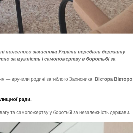
ні полеглого захисника України передали державну
ртно за мужність і самопожертву в боротьбі за
еня — вручили родині загиблого Захисника
Віктора Віктор
елищної ради
.
двагу та самопожертву у боротьбі за незалежність держави.