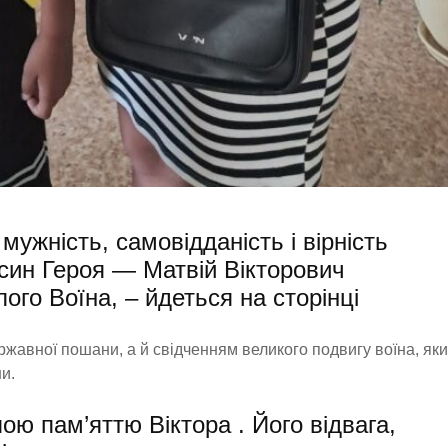
мужність, самовідданість і вірність
 син Героя — Матвій Вікторович
го Воїна, – йдеться на сторінці
жавної пошани, а й свідченням великого подвигу воїна, як
и.
ою пам’яттю Віктора . Його відвага,