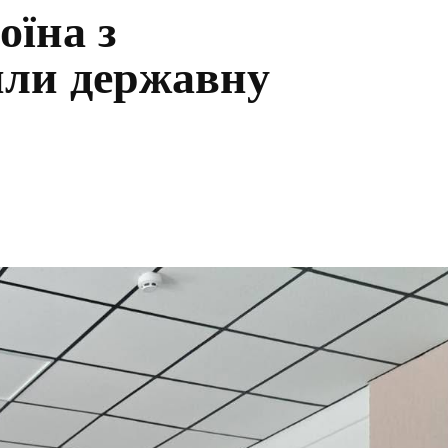
оїна з
или державну