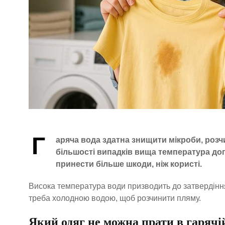
Г
аряча вода здатна знищити мікроби, розч
більшості випадків вища температура до
принести більше шкоди, ніж користі.
Висока температура води призводить до затвердінн
треба холодною водою, щоб розчинити пляму.
Який одяг не можна прати в гарячій