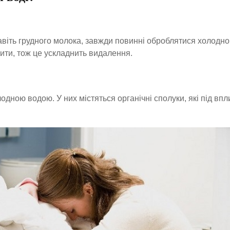
 навіть грудного молока, завжди повинні оброблятися холодн
ити, тож це ускладнить видалення.
дною водою. У них містяться органічні сполуки, які під вп