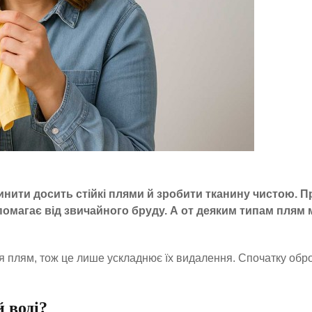
инити досить стійкі плями й зробити тканину чистою. П
помагає від звичайного бруду. А от деяким типам плям
я плям, тож це лише ускладнює їх видалення. Спочатку обр
 воді?