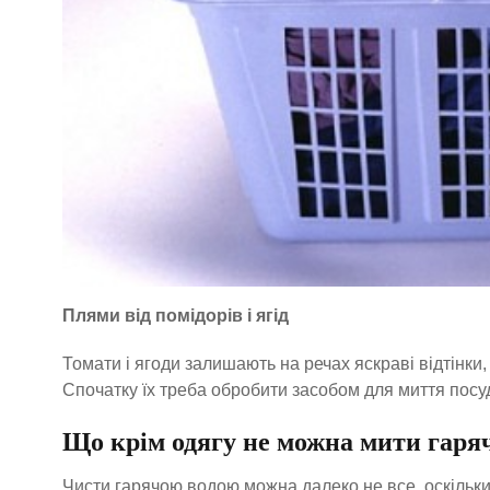
Плями від помідорів і ягід
Томати і ягоди залишають на речах яскраві відтінки,
Спочатку їх треба обробити засобом для миття посуд
Що крім одягу не можна мити гаря
Чисти гарячою водою можна далеко не все, оскільки