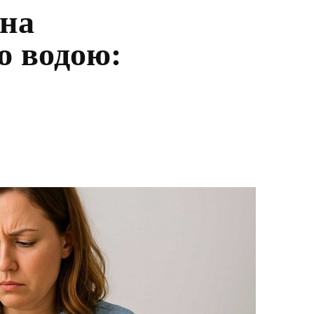
жна
ю водою: