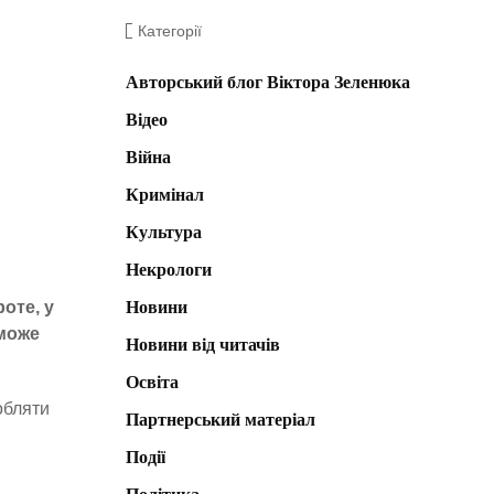
Категорії
Авторський блог Віктора Зеленюка
Відео
Війна
Кримінал
Культура
Некрологи
роте
,
у
Новини
 може
Новини від читачів
Освіта
обляти
Партнерський матеріал
Події