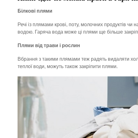
Білкові плями
Речі із плямами крові, поту, молочних продуктів чи
водою. Гаряча вода може ці плями ще більше закріп
Плями від трави і рослин
Вбрання з такими плямами теж радять видаляти холо
теплої води, можуть також закріпити плями.