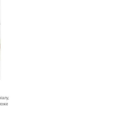
іалу,
може