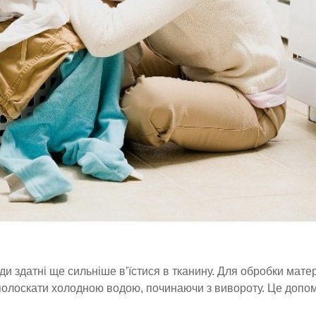
и здатні ще сильніше в’їстися в тканину. Для обробки матер
ополоскати холодною водою, починаючи з вивороту. Це допо