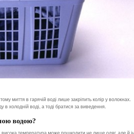
 тому миття в гарячій воді лише закріпить колір у волокнах.
у в холодній воді, а тоді братися за виведення.
чою водою?
 висока температура може пошкодити не лише одяг, але й і