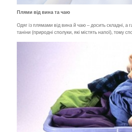
Плями від вина та чаю
Одяг із плямами від вина й чаю – досить складні, а 
таніни (природні сполуки, які містять напої), тому с