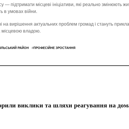
у — підтримати місцеві ініціативи, які реально змінюють жи
ь в умовах війни.
і на вирішення актуальних проблем громад і стануть прикл
а місцевою владою.
ІЛЬСЬКИЙ РАЙОН
#
ПРОФЕСІЙНЕ ЗРОСТАННЯ
ворили виклики та шляхи реагування на до