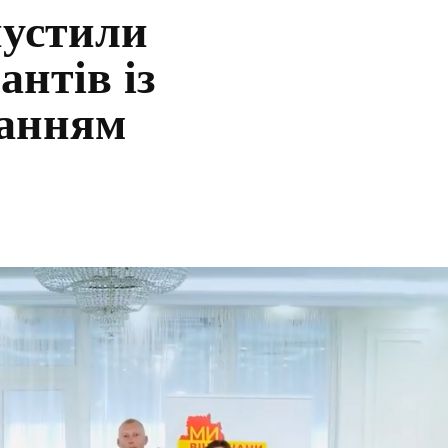
пустили
антів із
ванням