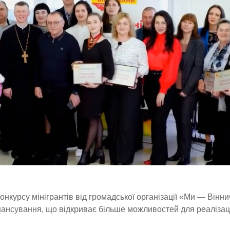
онкурсу мінігрантів від громадської організації «Ми — Вінн
нансування, що відкриває більше можливостей для реалізац