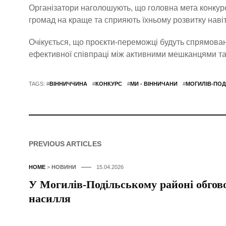
Організатори наголошують, що головна мета конкурс
громад на краще та сприяють їхньому розвитку навіт
Очікується, що проєкти-переможці будуть спрямован
ефективної співпраці між активними мешканцями т
TAGS: #
ВІННИЧЧИНА
#
КОНКУРС
#
МИ - ВІННИЧАНИ
#
МОГИЛІВ-ПОД
PREVIOUS ARTICLES
HOME
>
НОВИНИ
15.04.2026
У Могилів-Подільському районі обго
насилля