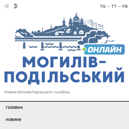
TG
TT
FB
Новини Могилів-Подільського та району
ГОЛОВНА
НОВИНИ