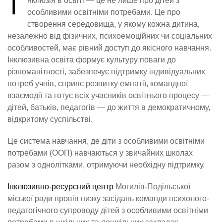
І
нклюзія в освіті — це не лише про дітей з
особливими освітніми потребами. Це про
створення середовища, у якому кожна дитина,
незалежно від фізичних, психоемоційних чи соціальних
особливостей, має рівний доступ до якісного навчання.
Інклюзивна освіта формує культуру поваги до
різноманітності, забезпечує підтримку індивідуальних
потреб учнів, сприяє розвитку емпатії, командної
взаємодії та готує всіх учасників освітнього процесу —
дітей, батьків, педагогів — до життя в демократичному,
відкритому суспільстві.
Це система навчання, де діти з особливими освітніми
потребами (ООП) навчаються у звичайних школах
разом з однолітками, отримуючи необхідну підтримку.
Інклюзивно-ресурсний центр
Могилів-Подільської
міської ради провів низку засідань команди психолого-
педагогічного супроводу дітей з особливими освітніми