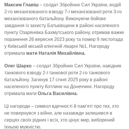
Максим Главіш
– солдат Збройних Сил України, водій
2-го механізованого взводу 7-ї механізованої роти 3-го
механізованого батальйону. Виконуючи бойове
завдання із захисту Батьківщини в районі населеного
пункту Озарянівка Бахмутського району, отримав важке
поранення 26 вересня 2023 року та помер 9 листопада
у Київській міській клінічній лікарні №1. Нагороду
отримала
мати Наталія Михайлівна.
Олег Шарко
– солдат Збройних Сил України, навідник
танкового взводу 2-ї танкової роти 2-го танкового
батальйону. Загинув 17 січня 2025 року в районі
населеного пункту Котлине на Донеччині. Нагороду
отримала мати
Ольга Василівна.
Ці нагороди – символ вдячності й пам’яті про тих, хто
не повернувся з війни, але назавжди залишився в
серцях своїх рідних і всіх, хто цінує мир, виборений
їхньою мужністю.