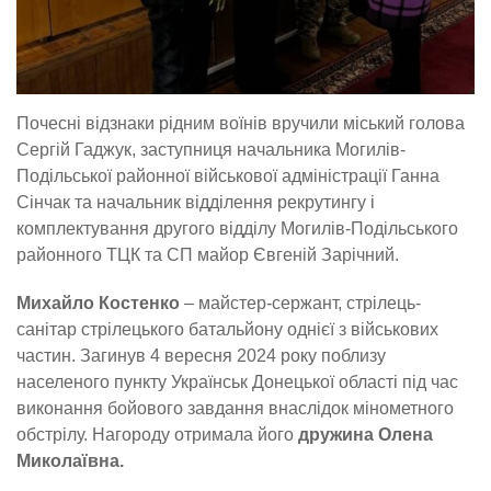
Почесні відзнаки рідним воїнів вручили міський голова
Сергій Гаджук, заступниця начальника Могилів-
Подільської районної військової адміністрації Ганна
Сінчак та начальник відділення рекрутингу і
комплектування другого відділу Могилів-Подільського
районного ТЦК та СП майор Євгеній Зарічний.
Михайло Костенко
– майстер-сержант, стрілець-
санітар стрілецького батальйону однієї з військових
частин. Загинув 4 вересня 2024 року поблизу
населеного пункту Українськ Донецької області під час
виконання бойового завдання внаслідок мінометного
обстрілу. Нагороду отримала його
дружина Олена
Миколаївна.