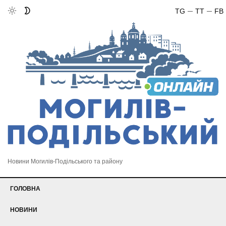
TG
TT
FB
Новини Могилів-Подільського та району
ГОЛОВНА
НОВИНИ