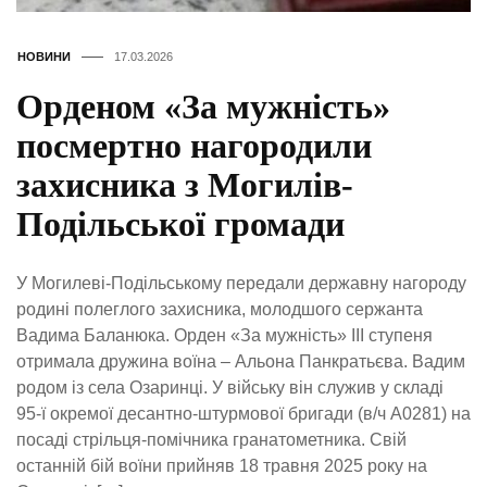
НОВИНИ
17.03.2026
Орденом «За мужність»
посмертно нагородили
захисника з Могилів-
Подільської громади
У Могилеві-Подільському передали державну нагороду
родині полеглого захисника, молодшого сержанта
Вадима Баланюка. Орден «За мужність» III ступеня
отримала дружина воїна – Альона Панкратьєва. Вадим
родом із села Озаринці. У війську він служив у складі
95-ї окремої десантно-штурмової бригади (в/ч А0281) на
посаді стрільця-помічника гранатометника. Свій
останній бій воїни прийняв 18 травня 2025 року на