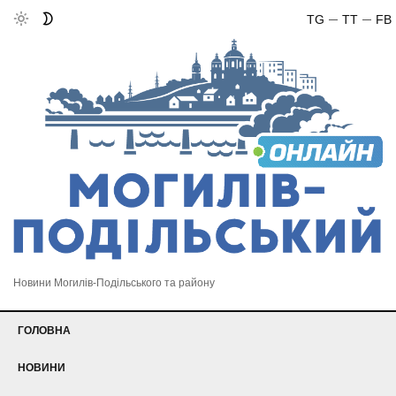
TG
TT
FB
Новини Могилів-Подільського та району
ГОЛОВНА
НОВИНИ