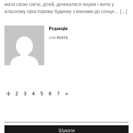
мати свою сім’ю, дітей, дочекатися онуків і жити у
власному просторому будинку з вікнами до сонця… […]
Редакція
2196
POSTS
1
2
3
4
5
6
7
»