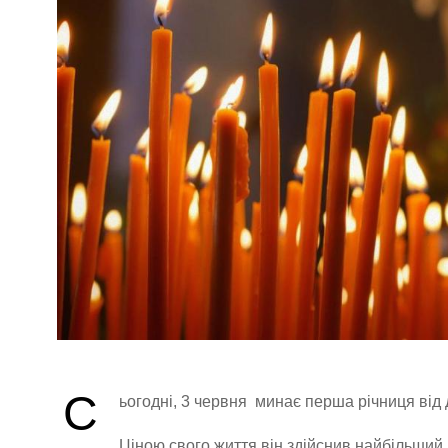
С
ьогодні, 3 червня минає перша річниця від 
Ціною свого життя він здійснив найбільший п