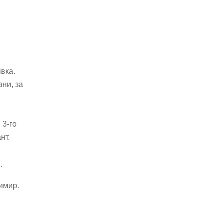
вка.
ани, за
 3-го
нт.
.
имир.