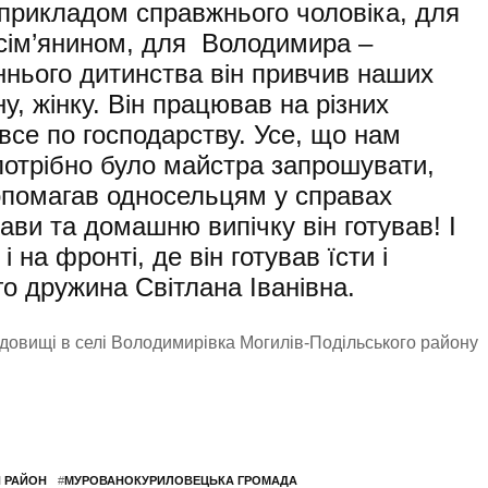
 прикладом справжнього чоловіка, для
 сім’янином, для Володимира –
нього дитинства він привчив наших
у, жінку. Він працював на різних
все по господарству. Усе, що нам
потрібно було майстра запрошувати,
допомагав односельцям у справах
рави та домашню випічку він готував! І
 на фронті, де він готував їсти і
о дружина Світлана Іванівна.
довищі в селі Володимирівка Могилів-Подільського району
 РАЙОН
#
МУРОВАНОКУРИЛОВЕЦЬКА ГРОМАДА