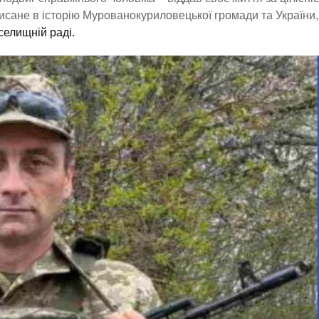
вписане в історію Мурованокуриловецької громади та України,
селищній раді.