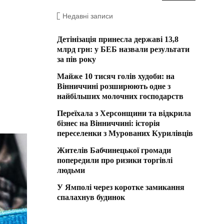
Недавні записи
Детінізація принесла державі 13,8
млрд грн: у БЕБ назвали результати
за пів року
Майже 10 тисяч голів худоби: на
Вінниччині розширюють одне з
найбільших молочних господарств
Переїхала з Херсонщини та відкрила
бізнес на Вінниччині: історія
переселенки з Мурованих Курилівців
Жителів Бабчинецької громади
попередили про ризики торгівлі
людьми
У Ямполі через коротке замикання
спалахнув будинок