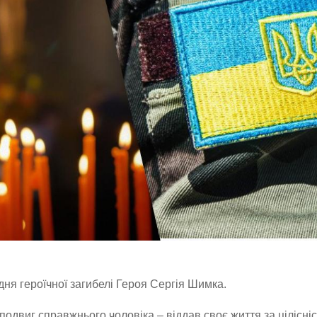
дня героїчної загибелі Героя Сергія Шимка.
одвиг справжнього чоловіка – віддав своє життя за цілісніс