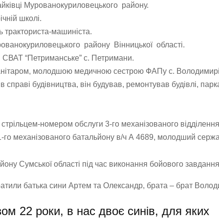
айківці Мурованокуриловецького району.
чній школі.
ь тракториста-машиніста.
рованокуриловецького району Вінницької області.
м СВАТ “Петриманське” с. Петримани.
анітаром, молодшою медичною сестрою ФАПу с. Володимирі
 справі будівництва, він будував, ремонтував будівлі, парк
 стрільцем-номером обслуги 3-го механізованого відділення
1-го механізованого батальйону в/ч А 4689, молодший сержа
йону Сумської області під час виконання бойового завдання
атили батька сини Артем та Олександр, брата – брат Волод
ом 22 роки, в нас двоє синів, для яких