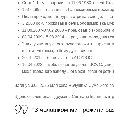
Сергій Шимко народився 11.06.1980 в селі Гал
1987-1995 – навчався в Галайковецькій восьмирі
Після проходження курсів отримав спеціальніст
З 2003 року проживав в селі Володимирівка Му
11.08.2007-07.02.2008 – працював різноробочи
08.04.2009-15.08.2014 – працював молодшим с
Значну частину свого трудового життя присвятив
що жителі громади йому дуже вдячні.
2014 -2015 – брав участь в АТО/ООС.
16.04.2022 – мобілізований до лав ЗСУ. Служив
механізованого взводу 1-ої механізованої роти 
Загинув 3.06.2025 біля села Яблунівка Сумського ра
Вдовою залишилась дружина Світлана Іванівна, втр
“З чоловіком ми прожили раз