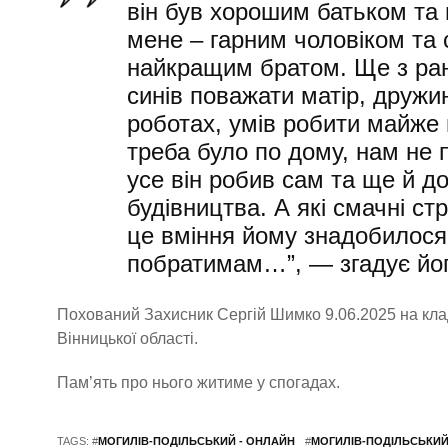
він був хорошим батьком та
мене – гарним чоловіком та
найкращим братом. Ще з ран
синів поважати матір, дружин
роботах, умів робити майже 
треба було по дому, нам не 
усе він робив сам та ще й 
будівництва. А які cмачні ст
це вміння йому знадобилося і
побратимам…”, — згадує йог
Похований Захисник Сергій Шимко 9.06.2025 на кла
Вінницької області.
Пам’ять про нього житиме у спогадах.
TAGS: #
МОГИЛІВ-ПОДІЛЬСЬКИЙ - ОНЛАЙН
#
МОГИЛІВ-ПОДІЛЬСЬКИЙ