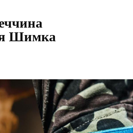
еччина
гія Шимка