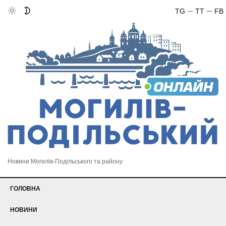
TG
TT
FB
Новини Могилів-Подільського та району
ГОЛОВНА
НОВИНИ