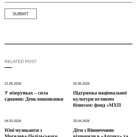
RELATED POST
21.05.2026
02.06.2026
У візерунках – сила
Підтримка національної
єднання: День вишиванки
культури великим
бізнесом: фонд «МХП
04.03.2026
20.04.2026
Юні музиканти з
Діти з Вінниччини
Могилева-Подільського
відпочили в «Артеку» та