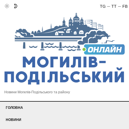
TG
TT
FB
Новини Могилів-Подільського та району
ГОЛОВНА
НОВИНИ