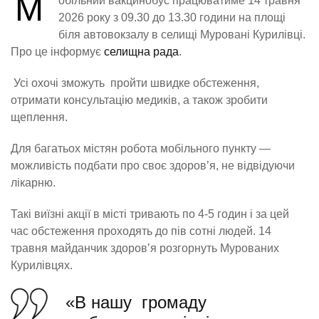
М
обільний вакцинобус працюватиме 14 травня
2026 року з 09.30 до 13.30 години на площі
біля автовокзалу в селищі Муровані Курилівці.
Про це інформує
селищна рада
.
Усі охочі зможуть пройти швидке обстеження,
отримати консультацію медиків, а також зробити
щеплення.
Для багатьох містян робота мобільного пункту —
можливість подбати про своє здоров’я, не відвідуючи
лікарню.
Такі виїзні акції в місті тривають по 4-5 годин і за цей
час обстеження проходять до пів сотні людей. 14
травня майданчик здоров’я розгорнуть Мурованих
Курилівцях.
«В нашу громаду