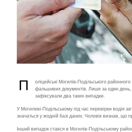
П
оліцейські Могилів-Подільського районного
фальшивих документів. Лише за один день, 6
зафіксували два таких випадки.
У Могилеві-Подільському під час перевірки водія а
значаться у жодній базі даних. Чоловік визнав, що пр
Інший випадок стався в Могилів-Подільському райо