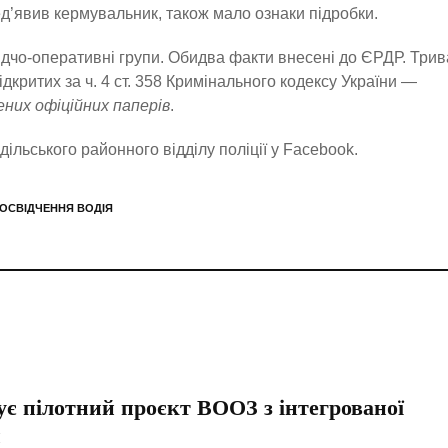
ед’явив кермувальник, також мало ознаки підробки.
лідчо-оперативні групи. Обидва факти внесені до ЄРДР. Трив
критих за ч. 4 ст. 358 Кримінального кодексу України —
них офіційних паперів
.
ільського районного відділу поліції у Facebook.
ОСВІДЧЕННЯ ВОДІЯ
ує пілотний проєкт ВООЗ з інтегрованої
и