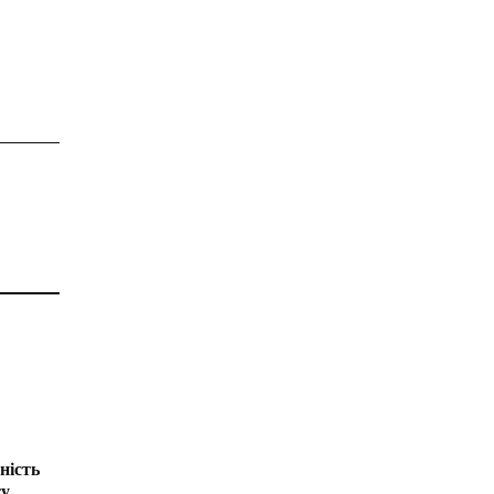
ність
ту