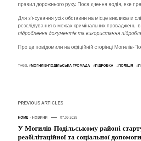
правил дорожнього руху. Посвідчення водія, яке пр
Для з’ясування усіх обставин на місце викликали с
розслідування в межах кримінальних проваджень, від
підроблення документів та використання підробле
Про це повідомили на офіційній сторінці Могилів-Под
TAGS: #
МОГИЛІВ-ПОДІЛЬСЬКА ГРОМАДА
#
ПІДРОБКА
#
ПОЛІЦІЯ
#
П
PREVIOUS ARTICLES
HOME
>
НОВИНИ
07.05.2025
У Могилів-Подільському районі старт
реабілітаційної та соціальної допомог