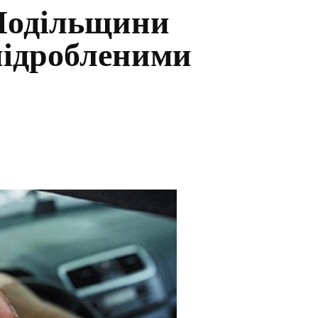
Подільщини
 підробленими