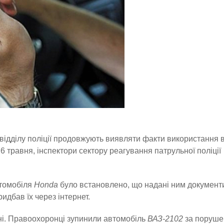
 відділу поліції продовжують виявляти факти використання 
 травня, інспектори сектору реагування патрульної поліції
втомобіля
Honda
було встановлено, що надані ним документ
идбав їх через інтернет.
ні. Правоохоронці зупинили автомобіль
ВАЗ-2102
за поруше