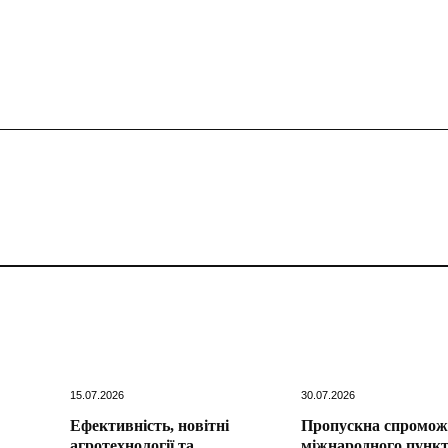
15.07.2026
30.07.2026
Ефективність, новітні
Пропускна спромож
агротехнології та
міжнародного пунк