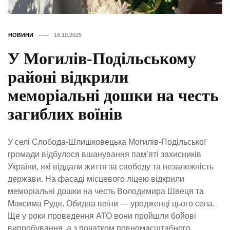
НОВИНИ
16.10.2025
У Могилів-Подільському
районі відкрили
меморіальні дошки на честь
загиблих воїнів
У селі Слобода-Шлишковецька Могилів-Подільської
громади відбулося вшанування пам’яті захисників
України, які віддали життя за свободу та незалежність
держави. На фасаді місцевого ліцею відкрили
меморіальні дошки на честь Володимира Швеця та
Максима Рудя. Обидва воїни — уродженці цього села.
Ще у роки проведення АТО вони пройшли бойові
випробування, а з початком повномасштабного