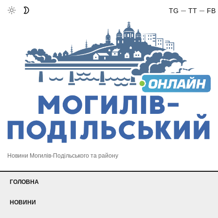
TG
TT
FB
Новини Могилів-Подільського та району
ГОЛОВНА
НОВИНИ