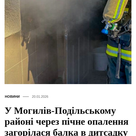
НОВИНИ
20.01.2026
У Могилів-Подільському
районі через пічне опалення
загорілася балка в дитсадку