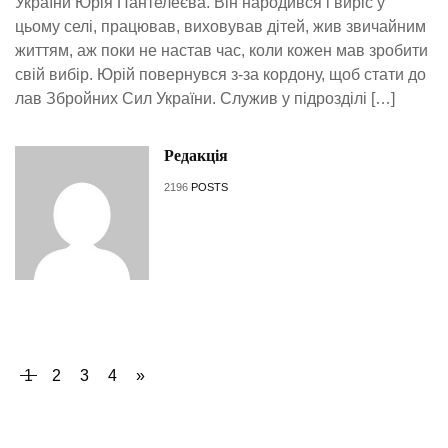
України Юрія Пантелеєва. Він народився і виріс у
цьому селі, працював, виховував дітей, жив звичайним
життям, аж поки не настав час, коли кожен мав зробити
свій вибір. Юрій повернувся з-за кордону, щоб стати до
лав Збройних Сил України. Служив у підрозділі […]
Редакція
2196
POSTS
1
2
3
4
»