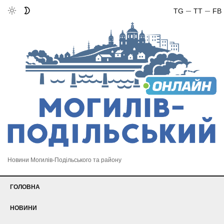
TG
TT
FB
Новини Могилів-Подільського та району
ГОЛОВНА
НОВИНИ