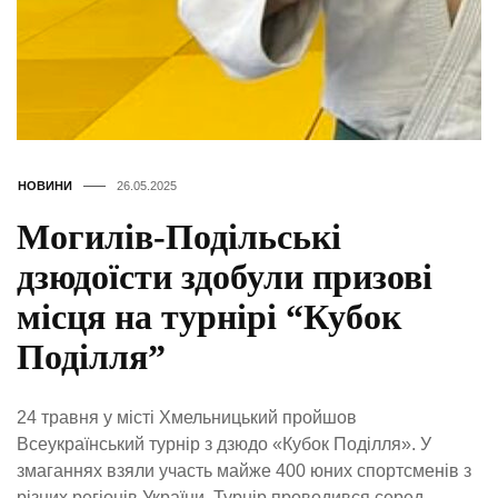
НОВИНИ
26.05.2025
Могилів-Подільські
дзюдоїсти здобули призові
місця на турнірі “Кубок
Поділля”
24 травня у місті Хмельницький пройшов
Всеукраїнський турнір з дзюдо «Кубок Поділля». У
змаганнях взяли участь майже 400 юних спортсменів з
різних регіонів України. Турнір проводився серед