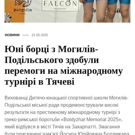
НОВИНИ
21.05.2025
Юні борці з Могилів-
Подільського здобули
перемоги на міжнародному
турнірі в Тячеві
Вихованці Дитячо-юнацької спортивної школи Могилів-
Подільської міської ради продемонстрували високі
результати на престижному міжнародному турнірі з
греко-римської боротьби «Boldyzhar Memorial 2025»,
який відбувся в місті Тячів на Закарпатті. Змагання
були присвячені пам’яті Йосипа Юрійовича Болдижара