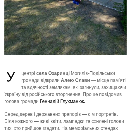
У
центрі
села Озаринці
Могилів-Подільської
громади відкрили
Алею Слави
— місце памʼяті
та вдячності землякам, які загинули, захищаючи
Україну від російського вторгнення. Про це повідомив
голова громади
Геннадій Глухманюк.
Серед дерев і державних прапорів — сім портретів.
Біля кожного — живі квіти, лампадки та схилені голови
тих, хто прийшов згадати. На меморіальних стендах