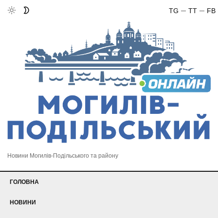
TG
TT
FB
Новини Могилів-Подільського та району
ГОЛОВНА
НОВИНИ