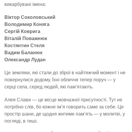
викарбувані імена:
Віктор Соколовський
Володимир Коняга
Сергій Коврига
Віталій Поважнюк
Костянтин Стеля
Вадим Баланюк
Олександр Лудан
Це земляки, які стали до зброї в найтяжчий момент і не
повернулися додому. Їхні обличчя тепер поруч — у
серці села, серед людей, які памʼятають.
Алея Слави — це місце мовчазної присутності. Тут не
потрібно слів, бо кожне імʼя говорить саме за себе. Це
простір шани, де щодня житиме памʼять — у молитві, у
погляді, в тиші.