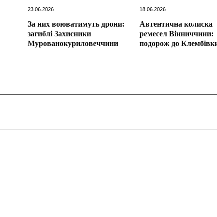
23.06.2026
18.06.2026
За них воюватимуть дрони:
Автентична колиска
загиблі Захисники
ремесел Вінниччини:
Мурованокуриловеччини
подорож до Клембівк