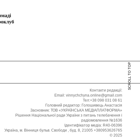
омаді
роклуб
SCROLL TO TOP
Контакти редакції:
Email: vinnychchyna.online@gmail.com
Тел:+38 098 031 08 61
Головний редактор: Голошивець Анастасія
Засновник: ТОВ «УКРАЇНСЬКА МЕДІАПЛАТФОРМА»
Рішення Національної ради України з питань телебачення і
радіомовлення №1636
Ідентифікатор медіа: R40-06396
Україна, м. Вінниця бульв. Свободи , буд. 8, 21005 +380953626765
© 2025