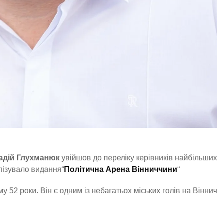
адій Глухманюк
увійшов до переліку керівників найбільших
лізувало видання“
Політична Арена Вінниччини
“
 52 роки. Він є одним із небагатьох міських голів на Віннич