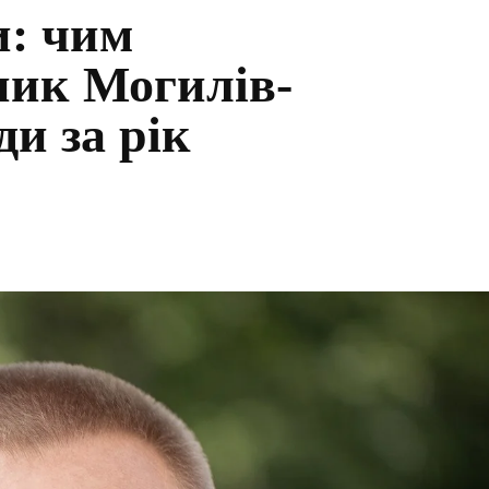
и: чим
ник Могилів-
ди за рік