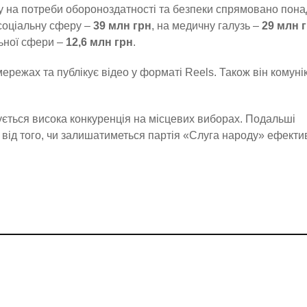
ету на потреби обороноздатності та безпеки спрямовано пон
 соціальну сферу –
39 млн грн
, на медичну галузь –
29 млн 
льної сфери –
12,6 млн грн
.
ережах та публікує відео у форматі Reels. Також він комунік
ується висока конкуренція на місцевих виборах. Подальші
 від того, чи залишатиметься партія «Слуга народу» ефект