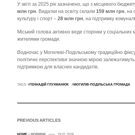
У звіті за 2025 рік зазначено, що з місцевого бюдж
млн грн
. Видатки на освіту склали
159 млн грн
, на
культуру і спорт –
28 млн грн
, на підтримку комуна
Міський голова активно веде сторінки у соціальних м
жителями громади.
Водночас у Могилеві-Подільському традиційно фікс
політичні перспективи значною мірою залежатимуть
підтримкою для власних кандидатів.
TAGS: #
ГЕННАДІЙ ГЛУХМАНЮК
#
МОГИЛІВ-ПОДІЛЬСЬКА ГРОМАДА
PREVIOUS ARTICLES
HOME
>
НОВИНИ
29.01.2026