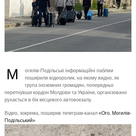
М
огилів-Подільські інформаційні пабліки
поширили відеоролик, на якому видно, як
група іноземних громадян, попередньо
перетнувши кордон Молдови та України, організовано
рухається в бік місцевого автовокзалу.
Відео, зокрема, поширив телеграм-канал
«Ого. Могилів-
Подільський»