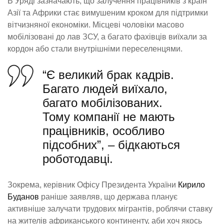
В Уряді зазначають, що залучення працівників з країн
Азії та Африки стає вимушеним кроком для підтримки
вітчизняної економіки. Місцеві чоловіки масово
мобілізовані до лав ЗСУ, а багато фахівців виїхали за
кордон або стали внутрішніми переселенцями.
“Є великий брак кадрів.
Багато людей виїхало,
багато мобілізованих.
Тому компанії не мають
працівників, особливо
підсобних”, – бідкаються
роботодавці.
Зокрема, керівник Офісу Президента України
Кирило
Буданов
раніше заявляв, що держава планує
активніше залучати трудових мігрантів, роблячи ставку
на жителів африканського континенту, аби хоч якось