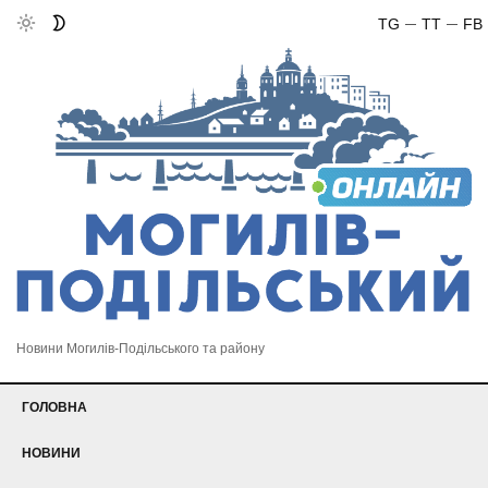
TG
TT
FB
Новини Могилів-Подільського та району
ГОЛОВНА
НОВИНИ