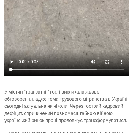
У містян “транзитні ” гості викликали жваве
обговорення, адже тема трудового мігранства в Україні
сьогодні актуальна як ніколи. Через гострий кадровий
дефіцит, спричинений повномасштабною війною,
український ринок праці продовжує трансформуватися.