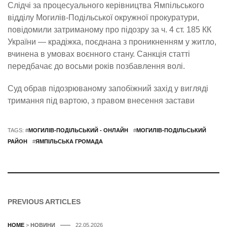
Слідчі за процесуального керівництва Ямпільського
відділу Могилів-Подільської окружної прокуратури,
повідомили затриманому про підозру за ч. 4 ст. 185 КК
України — крадіжка, поєднана з проникненням у житло,
вчинена в умовах воєнного стану. Санкція статті
передбачає до восьми років позбавлення волі.
Суд обрав підозрюваному запобіжний захід у вигляді
тримання під вартою, з правом внесення застави
TAGS: #
МОГИЛІВ-ПОДІЛЬСЬКИЙ - ОНЛАЙН
#
МОГИЛІВ-ПОДІЛЬСЬКИЙ
РАЙОН
#
ЯМПІЛЬСЬКА ГРОМАДА
PREVIOUS ARTICLES
HOME
>
НОВИНИ
22.05.2026