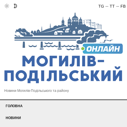
TG
TT
FB
Новини Могилів-Подільського та району
ГОЛОВНА
НОВИНИ