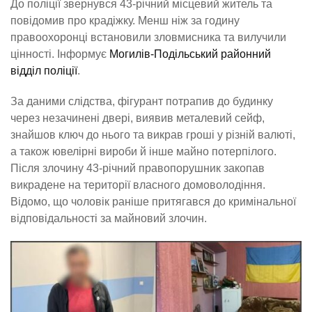
До поліції звернувся 43-річний місцевий житель та
повідомив про крадіжку. Менш ніж за годину
правоохоронці встановили зловмисника та вилучили
цінності. Інформує
Могилів-Подільський районний
відділ поліції
.
За даними слідства, фігурант потрапив до будинку
через незачинені двері, виявив металевий сейф,
знайшов ключ до нього та викрав гроші у різній валюті,
а також ювелірні вироби й інше майно потерпілого.
Після злочину 43-річний правопорушник закопав
викрадене на території власного домоволодіння.
Відомо, що чоловік раніше притягався до кримінальної
відповідальності за майновий злочин.