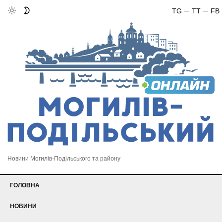
TG
TT
FB
Новини Могилів-Подільського та району
ГОЛОВНА
НОВИНИ