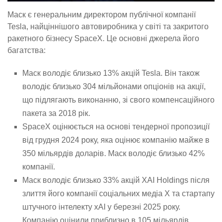
Маск є генеральним директором публічної компанії
Tesla, найціннішого автовиробника у світі та закритого
ракетного бізнесу SpaceX. Це основні джерела його
багатства:
Маск володіє близько 13% акцій Tesla. Він також
володіє близько 304 мільйонами опціонів на акції,
що підлягають виконанню, зі свого компенсаційного
пакета за 2018 рік.
SpaceX оцінюється на основі тендерної пропозиції
від грудня 2024 року, яка оцінює компанію майже в
350 мільярдів доларів. Маск володіє близько 42%
компанії.
Маск володіє близько 33% акцій XAI Holdings після
злиття його компанії соціальних медіа X та стартапу
штучного інтелекту xAI у березні 2025 року.
Компанію оцінили приблизно в 105 мільярдів