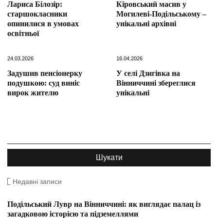
Лариса Білозір:
Кіровський масив у
старшокласники
Могилеві-Подільському –
опинилися в умовах
унікальні архівні
освітньої
24.03.2026
16.04.2026
Задушив пенсіонерку
У селі Дзигівка на
подушкою: суд виніс
Вінниччині збереглися
вирок жителю
унікальні
Недавні записи
Подільський Лувр на Вінниччині: як виглядає палац із
загадковою історією та підземеллями