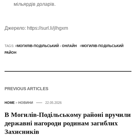
мільярдів доларів.
Джерело: https://surl.li/jlhgxm
TAGS: #
МОГИЛІВ-ПОДІЛЬСЬКИЙ - ОНЛАЙН
#
МОГИЛІВ-ПОДІЛЬСЬКИЙ
РАЙОН
PREVIOUS ARTICLES
HOME
>
НОВИНИ
22.05.2026
В Могилів-Подільському районі вручили
державні нагороди родинам загиблих
Захисників