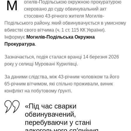
М
огилів-Подільською окружною прокуратурою
скеровано до суду обвинувальний акт
стосовно 43-річного жителя Могилів-
Подільського району, який обвинувачується в умисному
вбивстві свого вітчима (ч. 1 ст. 115 КК України).
Інформує
Могилів-Подільська Окружна
Прокуратура
.
Зазначається, подія сталася вранці 14 березня 2026
року у селищі Муровані Курилівці.
За даними слідства, між 43-річним чоловіком та його
65-річним вітчимом, які спільно проживали, виник
конфлікт на побутовому ґрунті.
«Під час сварки
обвинувачений,
перебуваючи у стані
алкогольного сп’яніння,