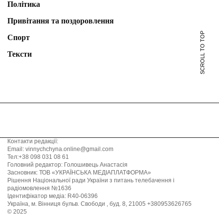
Політика
Привітання та поздоровлення
SCROLL TO TOP
Спорт
Тексти
Контакти редакції:
Email: vinnychchyna.online@gmail.com
Тел:+38 098 031 08 61
Головний редактор: Голошивець Анастасія
Засновник: ТОВ «УКРАЇНСЬКА МЕДІАПЛАТФОРМА»
Рішення Національної ради України з питань телебачення і
радіомовлення №1636
Ідентифікатор медіа: R40-06396
Україна, м. Вінниця бульв. Свободи , буд. 8, 21005 +380953626765
© 2025