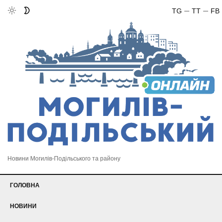
TG
TT
FB
Новини Могилів-Подільського та району
ГОЛОВНА
НОВИНИ