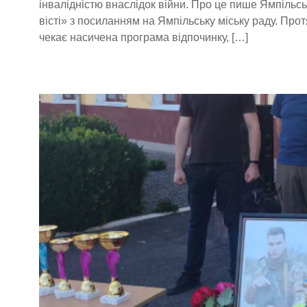
інвалідністю внаслідок війни. Про це пише Ямпільсь
вісті» з посиланням на Ямпільську міську раду. Прот
чекає насичена програма відпочинку, […]