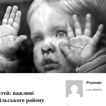
Редакція
2196
POSTS
ітей: важливі
ільського району
...