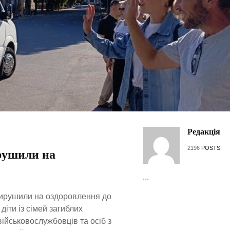
Редакція
2196
POSTS
ирушили на
...
 вирушили на оздоровлення до
діти із сімей загиблих
військовослужбовців та осіб з