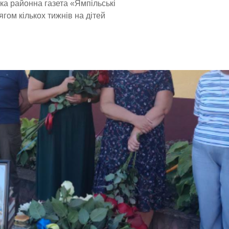
ка районна газета «Ямпільські
ягом кількох тижнів на дітей