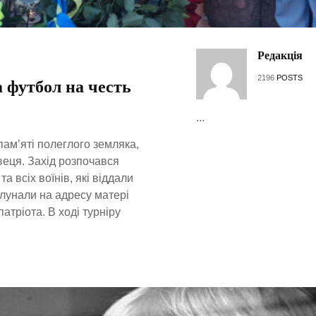
Редакція
2196
POSTS
 футбол на честь
...
пам’яті полеглого земляка,
еця. Захід розпочався
а всіх воїнів, які віддали
 лунали на адресу матері
тріота. В ході турніру