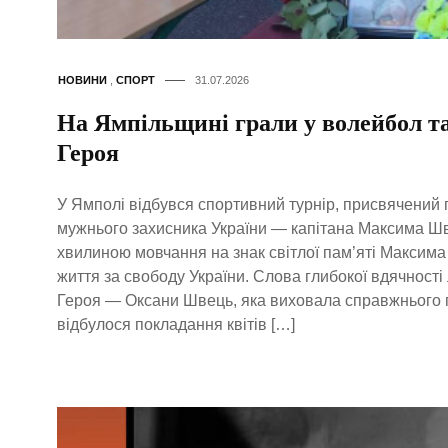
НОВИНИ
,
СПОРТ
31.07.2026
На Ямпільщині грали у волейбол та
Героя
У Ямполі відбувся спортивний турнір, присвячений 
мужнього захисника України — капітана Максима Шв
хвилиною мовчання на знак світлої пам’яті Максима т
життя за свободу України. Слова глибокої вдячності
Героя — Оксани Швець, яка виховала справжнього па
відбулося покладання квітів […]