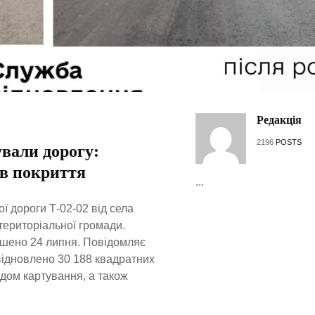
Редакція
2196
POSTS
вали дорогу:
ів покриття
...
ї дороги Т-02-02 від села
територіальної громади.
ршено 24 липня. Повідомляє
відновлено 30 188 квадратних
дом картування, а також