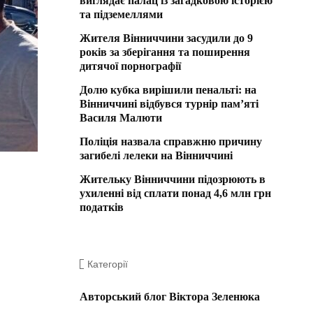
виглядає палац із загадковою історією
та підземеллями
Жителя Вінниччини засудили до 9
років за зберігання та поширення
дитячої порнографії
Долю кубка вирішили пенальті: на
Вінниччині відбувся турнір пам’яті
Василя Малюти
Поліція назвала справжню причину
загибелі лелеки на Вінниччині
Жительку Вінниччини підозрюють в
ухиленні від сплати понад 4,6 млн грн
податків
Категорії
Авторський блог Віктора Зеленюка