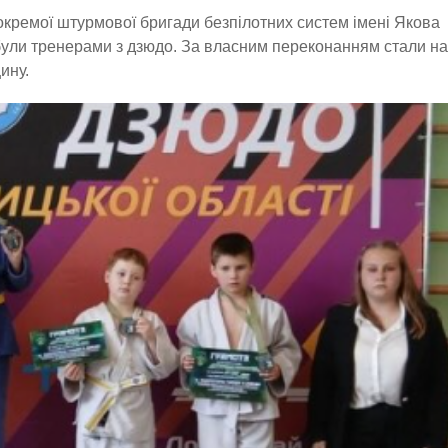
окремої штурмової бригади безпілотних систем імені Якова
ули тренерами з дзюдо. За власним переконанням стали на
ину.