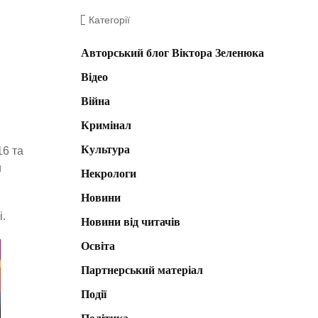
Категорії
Авторський блог Віктора Зеленюка
Відео
Війна
Кримінал
Культура
16 та
и
Некрологи
Новини
і.
Новини від читачів
Освіта
Партнерський матеріал
Події