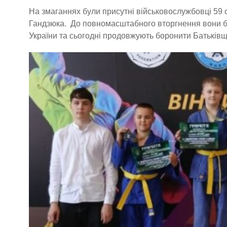
На змаганнях були присутні військовослужбовці 59 
Гандзюка. До повномасштабного вторгнення вони б
України та сьогодні продовжують боронити Батьківщ