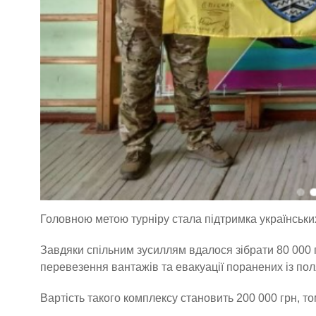
Головною метою турніру стала підтримка українських
Завдяки спільним зусиллям вдалося зібрати 80 000
перевезення вантажів та евакуації поранених із пол
Вартість такого комплексу становить 200 000 грн, т