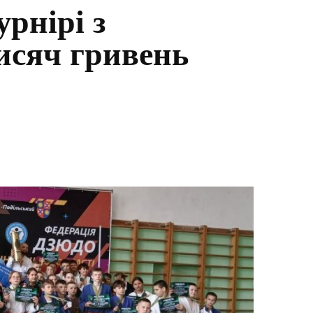
рнірі з
тисяч гривень