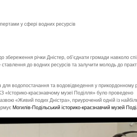
експертами у сфері водних ресурсів
до збереження річки Дністер, об’єднати громади навколо спі
 ставлення до водних ресурсів та залучити молодь до прак
в для водопостачання та водовідведення у прикордонному р
КЗ «Історико-краєзнавчому музеї Поділля» було проведено
назвою «Живий подих Дністра», приурочений одній із найбі
формує
Могилів-Подільський історико-краєзнавчий музей Под