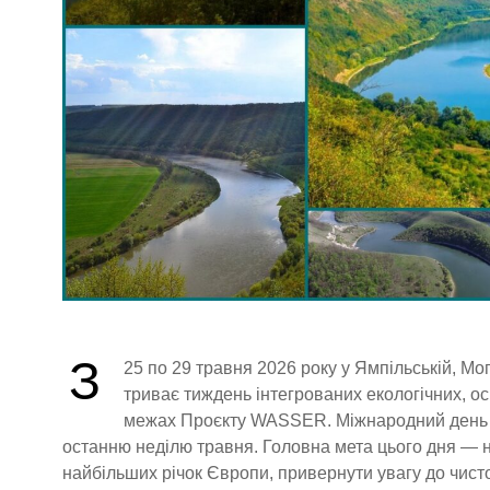
З
25 по 29 травня 2026 року у Ямпільській, Мо
триває тиждень інтегрованих екологічних, ос
межах Проєкту WASSER. Міжнародний день Дн
останню неділю травня. Головна мета цього дня — н
найбільших річок Європи, привернути увагу до чист