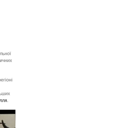
льної
тичних
егіоні
льших
ілля
.