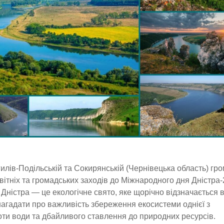
гилів-Подільській та Сокирянській (Чернівецька область) гр
вітніх та громадських заходів до Міжнародного дня Дністра-
істра — це екологічне свято, яке щорічно відзначається 
агадати про важливість збереження екосистеми однієї з
оти води та дбайливого ставлення до природних ресурсів.