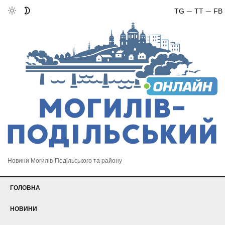
TG
TT
FB
Новини Могилів-Подільського та району
ГОЛОВНА
НОВИНИ