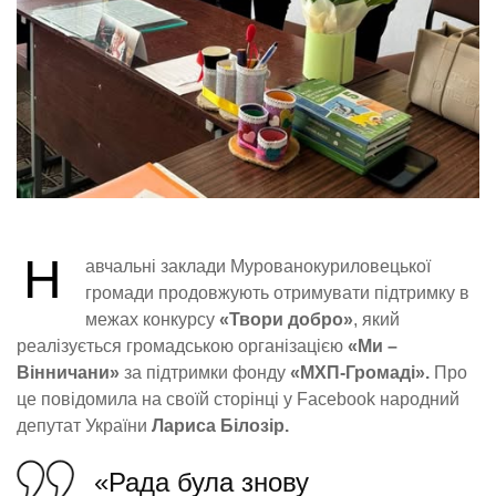
Н
авчальні заклади Мурованокуриловецької
громади продовжують отримувати підтримку в
межах конкурсу
«Твори добро»
, який
реалізується громадською організацією
«Ми –
Вінничани»
за підтримки фонду
«МХП-Громаді».
Про
це повідомила на своїй сторінці у Facebook народний
депутат України
Лариса Білозір.
«Рада була знову