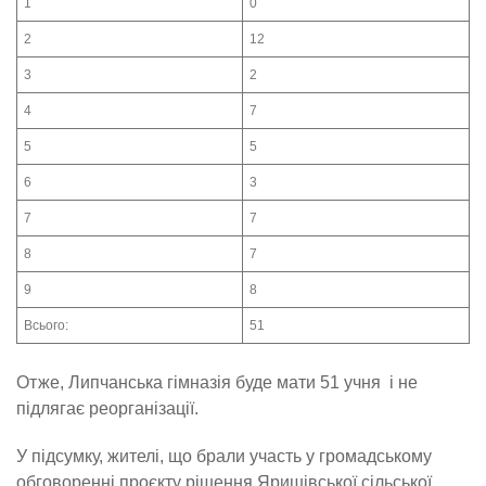
1
0
2
12
3
2
4
7
5
5
6
3
7
7
8
7
9
8
Всього:
51
Отже, Липчанська гімназія буде мати 51 учня і не
підлягає реорганізації.
У підсумку, жителі, що брали участь у громадському
обговоренні проєкту рішення Яришівської сільської