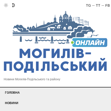
TG
TT
FB
Новини Могилів-Подільського та району
ГОЛОВНА
НОВИНИ