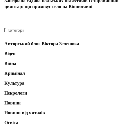
Занедбана садиба польських шляхтичів і старовинний
цвинтар: що приховує село на Вінниччині
Категорії
Авторський блог Віктора Зеленюка
Відео
Війна
Кримінал
Культура
Некрологи
Новини
Новини від читачів
Освіта