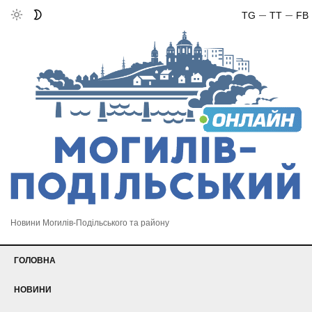
TG
TT
FB
Новини Могилів-Подільського та району
ГОЛОВНА
НОВИНИ