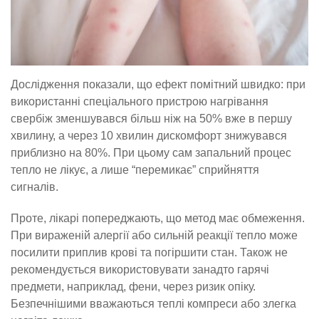
Дослідження показали, що ефект помітний швидко: при
використанні спеціального пристрою нагрівання
свербіж зменшувався більш ніж на 50% вже в першу
хвилину, а через 10 хвилин дискомфорт знижувався
приблизно на 80%. При цьому сам запальний процес
тепло не лікує, а лише “перемикає” сприйняття
сигналів.
Проте, лікарі попереджають, що метод має обмеження.
При вираженій алергії або сильній реакції тепло може
посилити приплив крові та погіршити стан. Також не
рекомендується використовувати занадто гарячі
предмети, наприклад, фени, через ризик опіку.
Безпечнішими вважаються теплі компреси або злегка