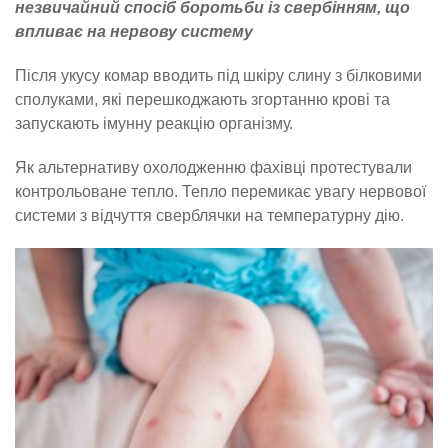
незвичайний спосіб боротьби із свербінням, що
впливає на нервову систему
Після укусу комар вводить під шкіру слину з білковими
сполуками, які перешкоджають згортанню крові та
запускають імунну реакцію організму.
Як альтернативу охолодженню фахівці протестували
контрольоване тепло. Тепло перемикає увагу нервової
системи з відчуття сверблячки на температурну дію.