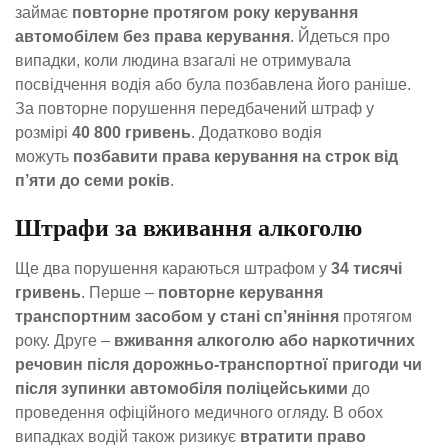
займає
повторне протягом року керування
автомобілем без права керування
. Йдеться про
випадки, коли людина взагалі не отримувала
посвідчення водія або була позбавлена його раніше.
За повторне порушення передбачений штраф у
розмірі
40 800 гривень
. Додатково водія
можуть
позбавити права керування на строк від
п’яти до семи років
.
Штрафи за вживання алкоголю
Ще два порушення караються штрафом у
34 тисячі
гривень
. Перше –
повторне керування
транспортним засобом у стані сп’яніння
протягом
року. Друге –
вживання алкоголю або наркотичних
речовин після дорожньо-транспортної пригоди чи
після зупинки автомобіля поліцейськими
до
проведення офіційного медичного огляду. В обох
випадках водій також ризикує
втратити право