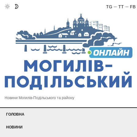
TG
TT
FB
Новини Могилів-Подільського та району
ГОЛОВНА
НОВИНИ