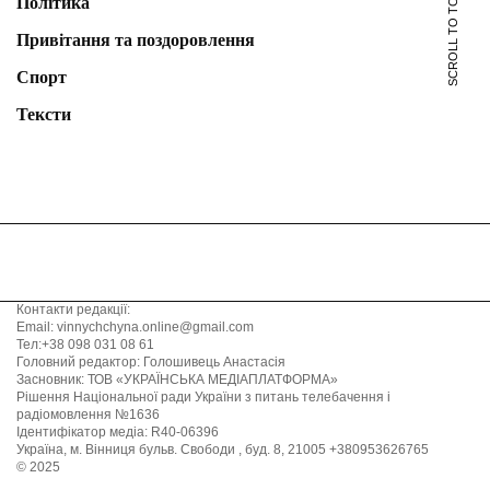
SCROLL TO TOP
Політика
Привітання та поздоровлення
Спорт
Тексти
Контакти редакції:
Email: vinnychchyna.online@gmail.com
Тел:+38 098 031 08 61
Головний редактор: Голошивець Анастасія
Засновник: ТОВ «УКРАЇНСЬКА МЕДІАПЛАТФОРМА»
Рішення Національної ради України з питань телебачення і
радіомовлення №1636
Ідентифікатор медіа: R40-06396
Україна, м. Вінниця бульв. Свободи , буд. 8, 21005 +380953626765
© 2025