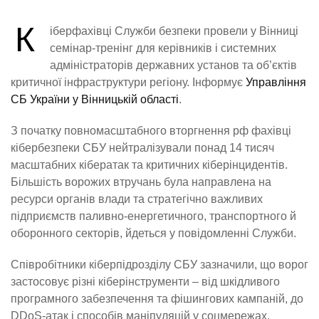
К
іберфахівці Служби безпеки провели у Вінниці
семінар-тренінг для керівників і системних
адміністраторів державних установ та об’єктів
критичної інфраструктури регіону. Інформує
Управління
СБ України у Вінницькій області
.
З початку повномасштабного вторгнення рф фахівці
кібербезпеки СБУ нейтралізували понад 14 тисяч
масштабних кібератак та критичних кіберінцидентів.
Більшість ворожих втручань була направлена на
ресурси органів влади та стратегічно важливих
підприємств паливно-енергетичного, транспортного й
оборонного секторів, йдеться у повідомленні Служби.
Співробітники кіберпідрозділу СБУ зазначили, що ворог
застосовує різні кіберінструменти – від шкідливого
програмного забезпечення та фішингових кампаній, до
DDoS-атак і способів маніпуляцій у соцмережах.