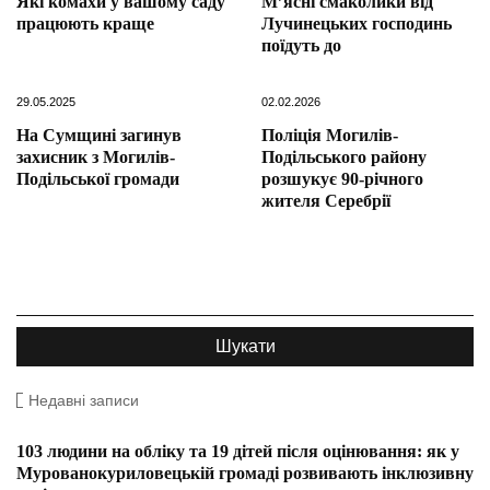
Які комахи у вашому саду
М’ясні смаколики від
працюють краще
Лучинецьких господинь
поїдуть до
29.05.2025
02.02.2026
На Сумщині загинув
Поліція Могилів-
захисник з Могилів-
Подільського району
Подільської громади
розшукує 90-річного
жителя Серебрії
Недавні записи
103 людини на обліку та 19 дітей після оцінювання: як у
Мурованокуриловецькій громаді розвивають інклюзивну