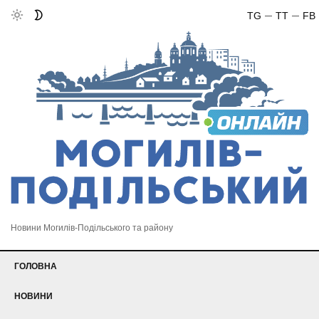
TG
TT
FB
Новини Могилів-Подільського та району
ГОЛОВНА
НОВИНИ