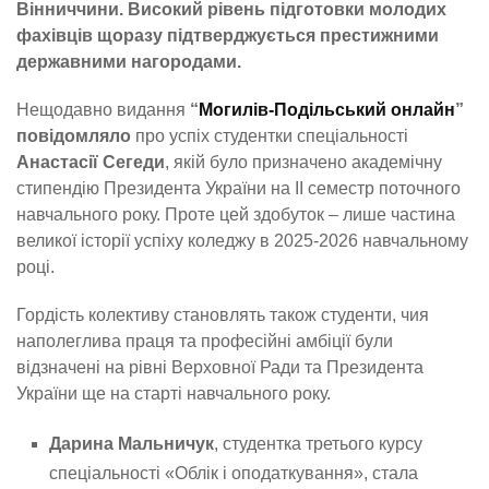
Вінниччини. Високий рівень підготовки молодих
фахівців щоразу підтверджується престижними
державними нагородами.
Нещодавно видання
“
Могилів-Подільський онлайн
”
повідомляло
про успіх студентки спеціальності
Анастасії Сегеди
, якій було призначено академічну
стипендію Президента України на ІІ семестр поточного
навчального року. Проте цей здобуток – лише частина
великої історії успіху коледжу в 2025-2026 навчальному
році.
Гордість колективу становлять також студенти, чия
наполеглива праця та професійні амбіції були
відзначені на рівні Верховної Ради та Президента
України ще на старті навчального року.
Дарина Мальничук
, студентка третього курсу
спеціальності «Облік і оподаткування», стала