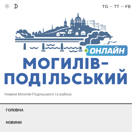
TG
TT
FB
Новини Могилів-Подільського та району
ГОЛОВНА
НОВИНИ