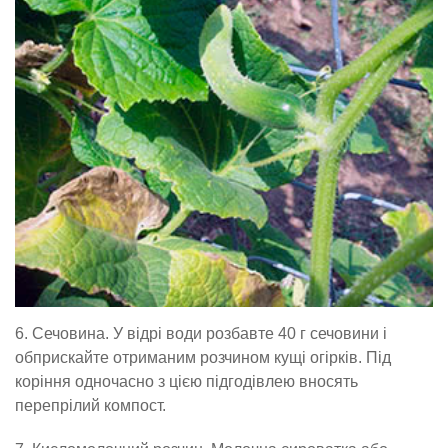
6. Сечовина. У відрі води розбавте 40 г сечовини і
обприскайте отриманим розчином кущі огірків. Під
коріння одночасно з цією підгодівлею вносять
перепрілий компост.