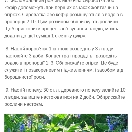
7. Кисломолочний розчин. Молочна сироватка або
кефір допоможуть при перших ознаках жовтизни на
огірках. Сироватка або кефір розмішуються з водою в
пропорції 2:10. Цим розчином обприскують рослини.
Щоб прискорити процес зав’язування плодів, можна
додати до цієї суміші 1 склянку цукру.
8. Настій коров’яку. 1 кг гною розведіть у 3 л води,
настоюйте 3 доби. Концентрат процідіть і розведіть
водою в пропорції 1: 3. Обприскайте огірки. Це буде
служити і позакореневим підживленням, і засобом від
борошнистої роси.
9. Настій попелу. 30 ст. л. деревного попелу залийте 10
л води, залиште настоюватися на 2 доби. Обприскайте
рослини настоєм.