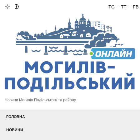
TG
TT
FB
Новини Могилів-Подільського та району
ГОЛОВНА
НОВИНИ