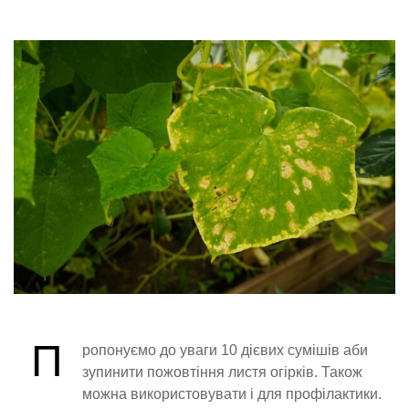
П
ропонуємо до уваги 10 дієвих сумішів аби
зупинити пожовтіння листя огірків. Також
можна використовувати і для профілактики.