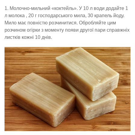
1. Молочно-мильний «коктейль». У 10 л води додайте 1
л молока , 20 г господарського мила, 30 крапель йоду.
Мило має повністю розчинитися. Обробляйте цим
розчином огірки з моменту появи другої пари справжніх
листків кожні 10 днів.