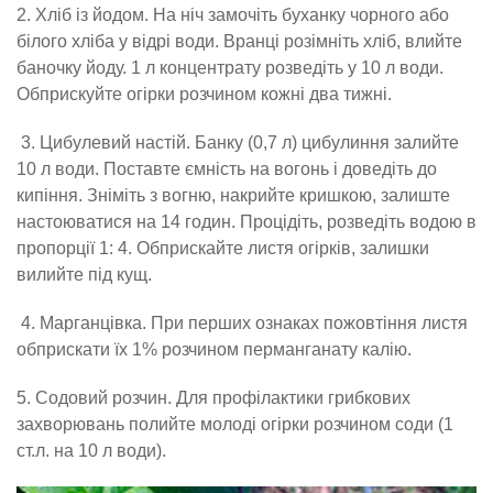
2. Хліб із йодом. На ніч замочіть буханку чорного або
білого хліба у відрі води. Вранці розімніть хліб, влийте
баночку йоду. 1 л концентрату розведіть у 10 л води.
Обприскуйте огірки розчином кожні два тижні.
3. Цибулевий настій. Банку (0,7 л) цибулиння залийте
10 л води. Поставте ємність на вогонь і доведіть до
кипіння. Зніміть з вогню, накрийте кришкою, залиште
настоюватися на 14 годин. Процідіть, розведіть водою в
пропорції 1: 4. Обприскайте листя огірків, залишки
вилийте під кущ.
4. Марганцівка. При перших ознаках пожовтіння листя
обприскати їх 1% розчином перманганату калію.
5. Содовий розчин. Для профілактики грибкових
захворювань полийте молоді огірки розчином соди (1
ст.л. на 10 л води).