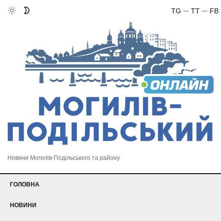
TG
TT
FB
Новини Могилів-Подільського та району
ГОЛОВНА
НОВИНИ