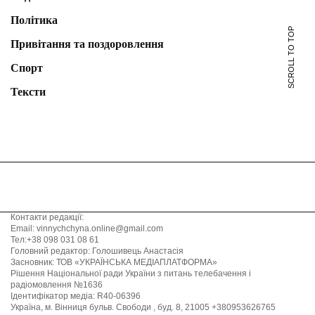
Політика
SCROLL TO TOP
Привітання та поздоровлення
Спорт
Тексти
Контакти редакції:
Email: vinnychchyna.online@gmail.com
Тел:+38 098 031 08 61
Головний редактор: Голошивець Анастасія
Засновник: ТОВ «УКРАЇНСЬКА МЕДІАПЛАТФОРМА»
Рішення Національної ради України з питань телебачення і
радіомовлення №1636
Ідентифікатор медіа: R40-06396
Україна, м. Вінниця бульв. Свободи , буд. 8, 21005 +380953626765