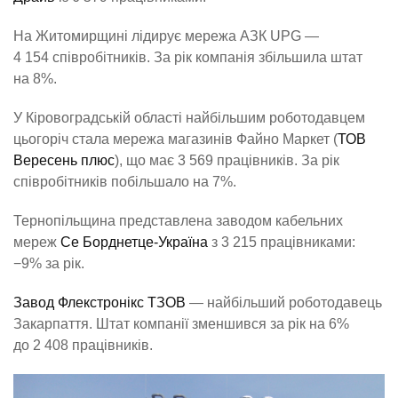
На Житомирщині лідирує мережа АЗК UPG —
4 154 співробітників. За рік компанія збільшила штат
на 8%.
У Кіровоградській області найбільшим роботодавцем
цьогоріч стала мережа магазинів Файно Маркет (
ТОВ
Вересень плюс
), що має 3 569 працівників. За рік
співробітників побільшало на 7%.
Тернопільщина представлена заводом кабельних
мереж
Се Борднетце-Україна
з 3 215 працівниками:
−9% за рік.
Завод Флекстронікс ТЗОВ
— найбільший роботодавець
Закарпаття. Штат компанії зменшився за рік на 6%
до 2 408 працівників.