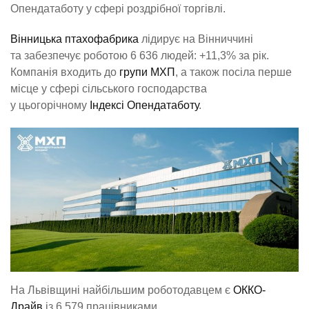
Опендатаботу у сфері роздрібної торгівлі.
Вінницька птахофабрика
лідирує на Вінниччині
та забезпечує роботою 6 636 людей: +11,3% за рік.
Компанія входить до
групи МХП
, а також посіла перше
місце у сфері сільського господарства
у цьогорічному
Індексі Опендатаботу
.
На Львівщині найбільшим роботодавцем є
ОККО-
Драйв
із 6 579 працівниками.