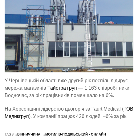
У Чернівецькій області вже другий рік поспіль лідирує
мережа магазинів
Тайстра груп
— 1 163 співробітники.
Водночас, за рік працівників поменшало на 6%.
На Херсонщині лідерство цьогоріч за Taurt Medical (
ТОВ
Медикгруп
). У компанії працює 426 людей: −6% за рік.
TAGS: #
ВІННИЧЧИНА
#
МОГИЛІВ-ПОДІЛЬСЬКИЙ - ОНЛАЙН