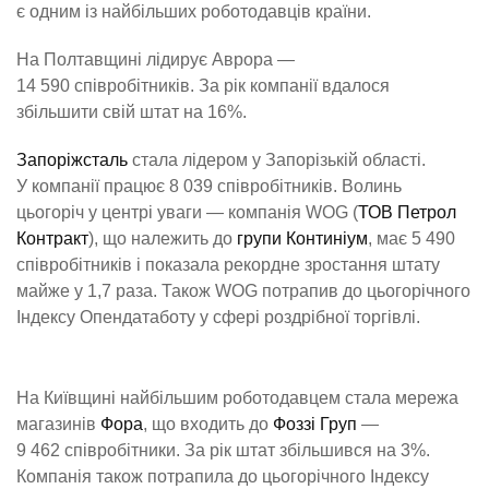
є одним із найбільших роботодавців країни.
На Полтавщині лідирує Аврора —
14 590 співробітників. За рік компанії вдалося
збільшити свій штат на 16%.
Запоріжсталь
стала лідером у Запорізькій області.
У компанії працює 8 039 співробітників. Волинь
цьогоріч у центрі уваги — компанія WOG (
ТОВ Петрол
Контракт
), що належить до
групи Континіум
, має 5 490
співробітників і показала рекордне зростання штату
майже у 1,7 раза. Також WOG потрапив до цьогорічного
Індексу Опендатаботу у сфері роздрібної торгівлі.
На Київщині найбільшим роботодавцем стала мережа
магазинів
Фора
, що входить до
Фоззі Груп
—
9 462 співробітники. За рік штат збільшився на 3%.
Компанія також потрапила до цьогорічного Індексу