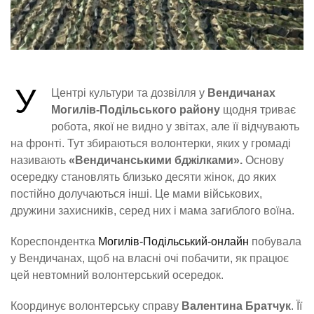
У
Центрі культури та дозвілля у
Вендичанах
Могилів-Подільського району
щодня триває
робота, якої не видно у звітах, але її відчувають
на фронті. Тут збираються волонтерки, яких у громаді
називають
«Вендичанськими бджілками».
Основу
осередку становлять близько десяти жінок, до яких
постійно долучаються інші. Це мами військових,
дружини захисників, серед них і мама загиблого воїна.
Кореспондентка
Могилів-Подільський-онлайн
побувала
у Вендичанах, щоб на власні очі побачити, як працює
цей невтомний волонтерський осередок.
Координує волонтерську справу
Валентина Братчук
. Її