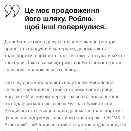
Це моє продовження
його шляху. Роблю,
щоб інші повернулися.
До роботи активно долучаються мешканці громади:
приносять продукти й матеріали, допомагають
транспортом, приходять плести сітки та готувати м’ясні
консерви. Така взаємопідтримка робить волонтерство
спільною справою всього селища.
Суттєву допомогу надають і партнери. Риболовна
спільнота «Вендичанський світанок» ловить рибу;
магазин «М’ясничок» передає м’ясо на польові каші;
господарчий магазин забезпечує засобами гігієни;
Вендичанська селищна рада допомагає транспортом і
фінансово підтримує ініціативи волонтерок; ТОВ “МХП-
Агрокряж” – «Вендичанський елеватор» надає продукти