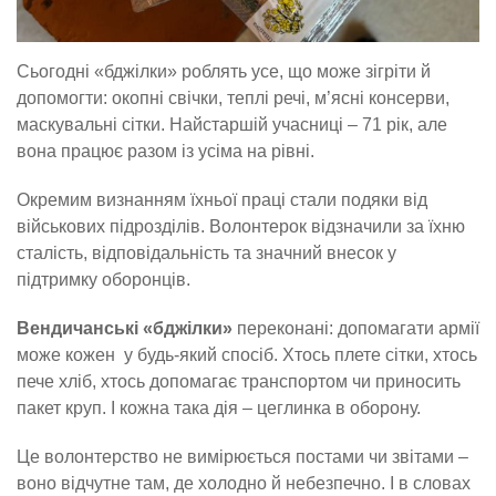
Сьогодні «бджілки» роблять усе, що може зігріти й
допомогти: окопні свічки, теплі речі, м’ясні консерви,
маскувальні сітки. Найстаршій учасниці – 71 рік, але
вона працює разом із усіма на рівні.
Окремим визнанням їхньої праці стали подяки від
військових підрозділів. Волонтерок відзначили за їхню
сталість, відповідальність та значний внесок у
підтримку оборонців.
Вендичанські «бджілки»
переконані: допомагати армії
може кожен у будь-який спосіб. Хтось плете сітки, хтось
пече хліб, хтось допомагає транспортом чи приносить
пакет круп. І кожна така дія – цеглинка в оборону.
Це волонтерство не вимірюється постами чи звітами –
воно відчутне там, де холодно й небезпечно. І в словах