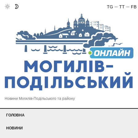
TG
TT
FB
Новини Могилів-Подільського та району
ГОЛОВНА
НОВИНИ