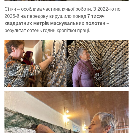
Сітки – особлива частина їхньої роботи. З 2022-го по
2025-й на передову вирушило понад
7 тисяч
квадратних метрів маскувальних полотен
–
результат сотень годин кропіткої праці.