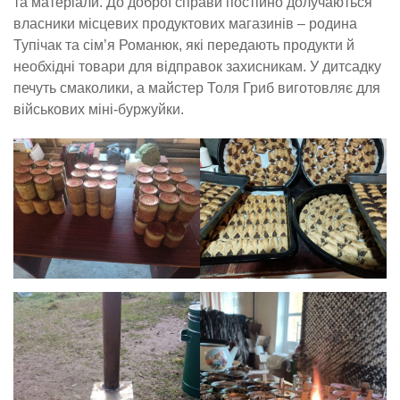
та матеріали. До доброї справи постійно долучаються
власники місцевих продуктових магазинів – родина
Тупічак та сім’я Романюк, які передають продукти й
необхідні товари для відправок захисникам. У дитсадку
печуть смаколики, а майстер Толя Гриб виготовляє для
військових міні-буржуйки.