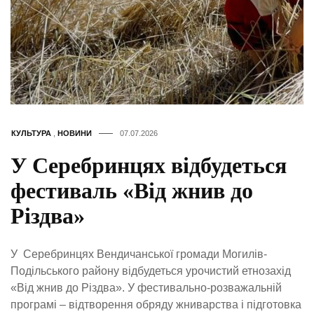
КУЛЬТУРА
,
НОВИНИ
07.07.2026
У Серебринцях відбудеться
фестиваль «Від жнив до
Різдва»
У Серебринцях Вендичанської громади Могилів-
Подільського району відбудеться урочистий етнозахід
«Від жнив до Різдва». У фестивально-розважальній
програмі – відтворення обряду жниварства і підготовка