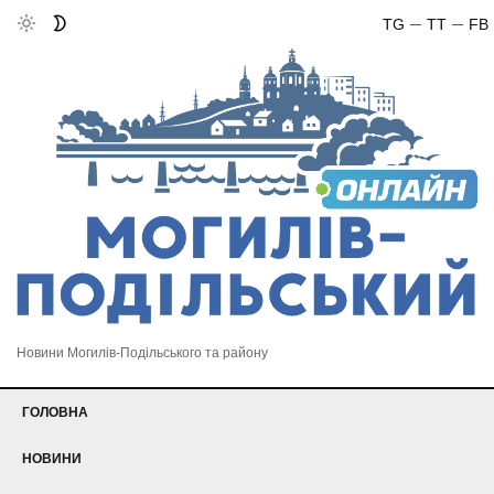
TG
TT
FB
Новини Могилів-Подільського та району
ГОЛОВНА
НОВИНИ