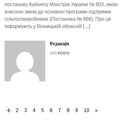
постанову Кабінету Міністрів України № 803, якою
внесено зміни до основної програми підтримки
сільгоспвиробників (Постанова № 886). Про це
інформують у Вінницькій обласній […]
Редакція
2197
POSTS
1
2
3
4
5
6
7
8
9
10
»