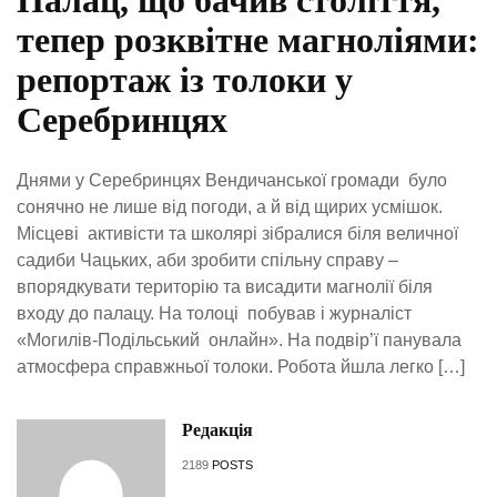
тепер розквітне магноліями:
репортаж із толоки у
Серебринцях
Днями у Серебринцях Вендичанської громади було
сонячно не лише від погоди, а й від щирих усмішок.
Місцеві активісти та школярі зібралися біля величної
садиби Чацьких, аби зробити спільну справу –
впорядкувати територію та висадити магнолії біля
входу до палацу. На толоці побував і журналіст
«Могилів-Подільський онлайн». На подвір’ї панувала
атмосфера справжньої толоки. Робота йшла легко […]
Редакція
2189
POSTS