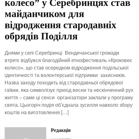
колесо” у Серебринцях став
майданчиком для
відродження стародавніх
обрядів Поділля
Днями у селі Серебринці Вендичанської громади
втретє відбувся благодійний етнофестиваль «Кроковеє
колесо», що став осередком відродження подільської
ідентичності та волонтерської підтримки захисників.
Назва заходу походить від стародавньої обрядової
гаївки, яка символізує прихід весни та нескінченний рух
життя – саме ці сенси організатори заклали у програму
свята. Цьогоріч подія об’єднала зусилля навколо збору
коштів на виготовлення […]
Редакція