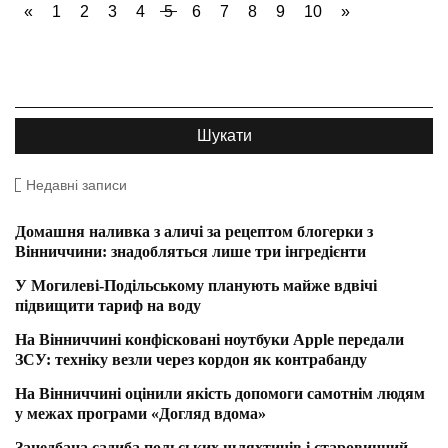
«
1
2
3
4
5
6
7
8
9
10
»
Недавні записи
Домашня наливка з аличі за рецептом блогерки з
Вінниччини: знадобляться лише три інгредієнти
У Могилеві-Подільському планують майже вдвічі
підвищити тариф на воду
На Вінниччині конфісковані ноутбуки Apple передали
ЗСУ: техніку везли через кордон як контрабанду
На Вінниччині оцінили якість допомоги самотнім людям
у межах програми «Догляд вдома»
Занедбана садиба польських шляхтичів і старовинний