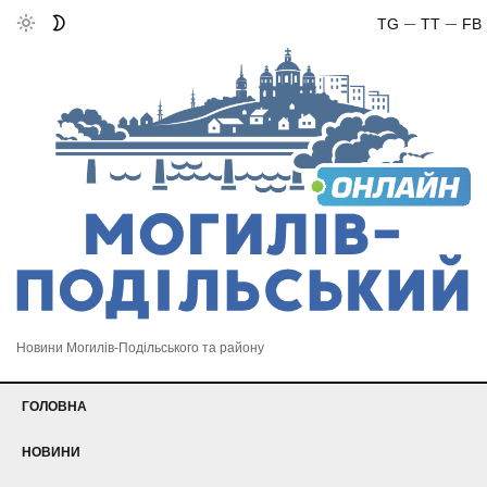
TG
TT
FB
Новини Могилів-Подільського та району
ГОЛОВНА
НОВИНИ