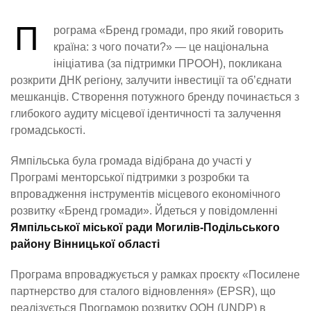
П
рограма «Бренд громади, про який говорить
країна: з чого почати?» — це національна
ініціатива (за підтримки ПРООН), покликана
розкрити ДНК регіону, залучити інвестиції та об’єднати
мешканців. Створення потужного бренду починається з
глибокого аудиту місцевої ідентичності та залучення
громадськості.
Ямпільська була громада відібрана до участі у
Програмі менторської підтримки з розробки та
впровадження інструментів місцевого економічного
розвитку «Бренд громади». Йдеться у повідомленні
Ямпільської міської ради Могилів-Подільського
району Вінницької області
Програма впроваджується у рамках проєкту «Посилене
партнерство для сталого відновлення» (EPSR), що
реалізується Програмою розвитку ООН (UNDP) в