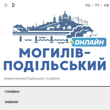
TG
TT
FB
Новини Могилів-Подільського та району
ГОЛОВНА
НОВИНИ