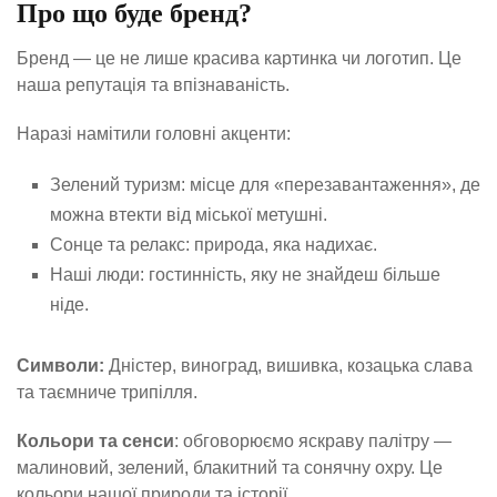
Про що буде бренд?
Бренд — це не лише красива картинка чи логотип. Це
наша репутація та впізнаваність.
Наразі намітили головні акценти:
Зелений туризм: місце для «перезавантаження», де
можна втекти від міської метушні.
Сонце та релакс: природа, яка надихає.
Наші люди: гостинність, яку не знайдеш більше
ніде.
Символи:
Дністер, виноград, вишивка, козацька слава
та таємниче трипілля.
Кольори та сенси
: обговорюємо яскраву палітру —
малиновий, зелений, блакитний та сонячну охру. Це
кольори нашої природи та історії.